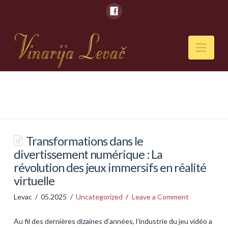
Nav
POČETNA
O NAMA
Naši kapaciteti
Transformations dans le
divertissement numérique : La
VESTI
révolution des jeux immersifs en réalité
PIĆA
virtuelle
Vina
Levac
05.2025
Uncategorized
Leave a Comment
Rakije
Au fil des dernières dizaines d’années, l’industrie du jeu vidéo a