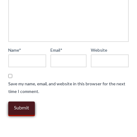
Die
Rolle
von
Plattformanmeldungen
im
Data-
Name
*
Email
*
Website
Driven
Approach
04.20.2025
Save my name, email, and website in this browser for the next
time I comment.