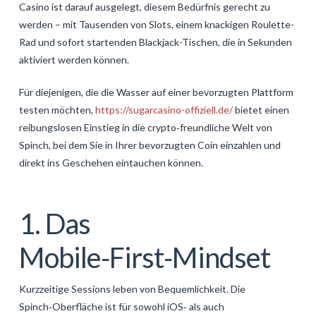
Casino ist darauf ausgelegt, diesem Bedürfnis gerecht zu
GALERIJA
werden – mit Tausenden von Slots, einem knackigen Roulette-
Rad und sofort startenden Blackjack-Tischen, die in Sekunden
KONTAKT
aktiviert werden können.
SEARCH
Für diejenigen, die die Wasser auf einer bevorzugten Plattform
testen möchten,
https://sugarcasino-offiziell.de/
bietet einen
reibungslosen Einstieg in die crypto‑freundliche Welt von
Spinch, bei dem Sie in Ihrer bevorzugten Coin einzahlen und
direkt ins Geschehen eintauchen können.
1. Das
Mobile‑First‑Mindset
Kurzzeitige Sessions leben von Bequemlichkeit. Die
Spinch‑Oberfläche ist für sowohl iOS‑ als auch