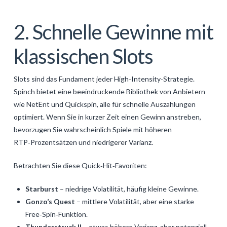
2. Schnelle Gewinne mit
klassischen Slots
Slots sind das Fundament jeder High‑Intensity‑Strategie.
Spinch bietet eine beeindruckende Bibliothek von Anbietern
wie NetEnt und Quickspin, alle für schnelle Auszahlungen
optimiert. Wenn Sie in kurzer Zeit einen Gewinn anstreben,
bevorzugen Sie wahrscheinlich Spiele mit höheren
RTP‑Prozentsätzen und niedrigerer Varianz.
Betrachten Sie diese Quick‑Hit‑Favoriten:
Starburst
– niedrige Volatilität, häufig kleine Gewinne.
Gonzo’s Quest
– mittlere Volatilität, aber eine starke
Free‑Spin‑Funktion.
Thunderstruck II
– etwas höhere Varianz, aber potenziell