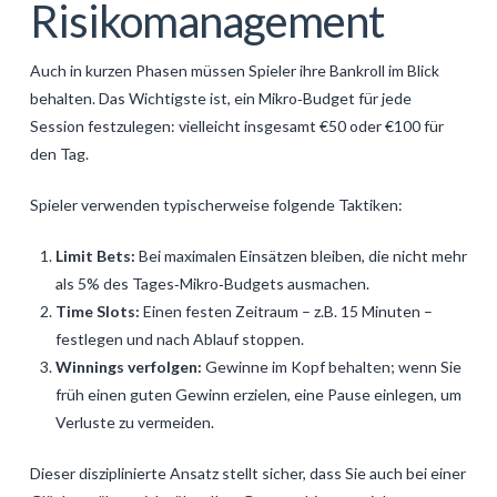
Risikomanagement
Auch in kurzen Phasen müssen Spieler ihre Bankroll im Blick
behalten. Das Wichtigste ist, ein Mikro‑Budget für jede
Session festzulegen: vielleicht insgesamt €50 oder €100 für
den Tag.
Spieler verwenden typischerweise folgende Taktiken:
Limit Bets:
Bei maximalen Einsätzen bleiben, die nicht mehr
als 5% des Tages‑Mikro‑Budgets ausmachen.
Time Slots:
Einen festen Zeitraum – z.B. 15 Minuten –
festlegen und nach Ablauf stoppen.
Winnings verfolgen:
Gewinne im Kopf behalten; wenn Sie
früh einen guten Gewinn erzielen, eine Pause einlegen, um
Verluste zu vermeiden.
Dieser disziplinierte Ansatz stellt sicher, dass Sie auch bei einer