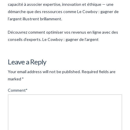
capacité à associer expertise, innovation et éthique — une
démarche que des ressources comme Le Cowboy : gagner de
l’argent illustrent brillamment.
Découvrez comment optimiser vos revenus en ligne avec des
conseils d’experts. Le Cowboy : gagner de l’argent
Levac
Gagner
Leave a Reply
de
Your email address will not be published.
Required fields are
l’argent
marked
*
en
Comment
*
ligne
:
stratégies
innovantes
pour