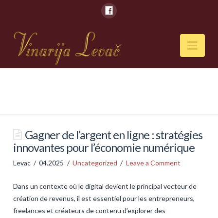
Nav
POČETNA
O NAMA
Naši kapaciteti
Gagner de l’argent en ligne : stratégies
innovantes pour l’économie numérique
VESTI
Levac
04.2025
Uncategorized
Leave a Comment
PIĆA
Dans un contexte où le digital devient le principal vecteur de
Vina
création de revenus, il est essentiel pour les entrepreneurs,
Rakije
freelances et créateurs de contenu d’explorer des