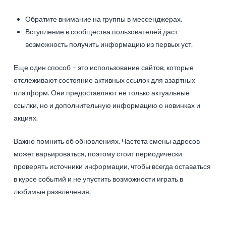
Обратите внимание на группы в мессенджерах.
Вступление в сообщества пользователей даст
возможность получить информацию из первых уст.
Еще один способ – это использование сайтов, которые
отслеживают состояние активных ссылок для азартных
платформ. Они предоставляют не только актуальные
ссылки, но и дополнительную информацию о новинках и
акциях.
Важно помнить об обновлениях. Частота смены адресов
может варьироваться, поэтому стоит периодически
проверять источники информации, чтобы всегда оставаться
в курсе событий и не упустить возможности играть в
любимые развлечения.