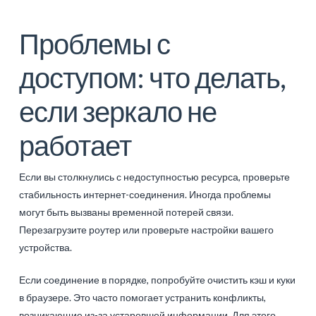
Проблемы с
доступом: что делать,
если зеркало не
работает
Если вы столкнулись с недоступностью ресурса, проверьте
стабильность интернет-соединения. Иногда проблемы
могут быть вызваны временной потерей связи.
Перезагрузите роутер или проверьте настройки вашего
устройства.
Если соединение в порядке, попробуйте очистить кэш и куки
в браузере. Это часто помогает устранить конфликты,
возникающие из-за устаревшей информации. Для этого