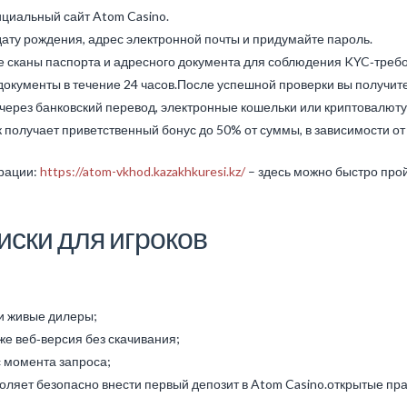
циальный сайт Atom Casino.
ату рождения, адрес электронной почты и придумайте пароль.
е сканы паспорта и адресного документа для соблюдения KYC‑треб
окументы в течение 24 часов.После успешной проверки вы получит
 через банковский перевод, электронные кошельки или криптовалюту
к получает приветственный бонус до 50% от суммы, в зависимости о
рации:
https://atom-vkhod.kazakhkuresi.kz/
– здесь можно быстро прой
ски для игроков
 и живые дилеры;
кже веб‑версия без скачивания;
с момента запроса;
оляет безопасно внести первый депозит в Atom Casino.открытые пр