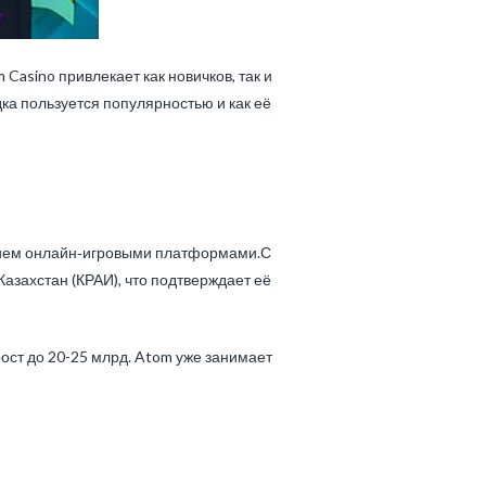
asino привлекает как новичков, так и
ка пользуется популярностью и как её
ением онлайн‑игровыми платформами.С
азахстан (КРАИ), что подтверждает её
рост до 20-25 млрд. Atom уже занимает