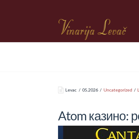
Levac
05.2026
Uncategorized
Atom казино: 