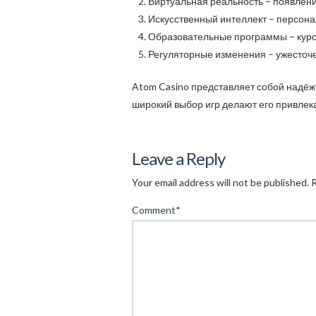
Виртуальная реальность – появлени
Искусственный интеллект – персон
Образовательные программы – кур
Регуляторные изменения – ужесточе
Atom Casino представляет собой надёж
широкий выбор игр делают его привлек
Levac
Leave a Reply
05.14.2026
Your email address will not be published.
R
Comment
*