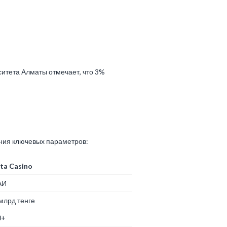
ситета Алматы отмечает, что 3%
ения ключевых параметров:
ta Casino
АИ
млрд тенге
0+