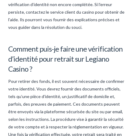
vérification d’identité non encore complétée. Si l’erreur
persiste, contactez le service client du casino pour obtenir de
l’aide. Ils pourront vous fournir des explications précises et
vous guider dans la résolution du souci.
Comment puis-je faire une vérification
d’identité pour retrait sur Legiano
Casino ?
Pour retirer des fonds, il est souvent nécessaire de confirmer
votre identité. Vous devrez fournir des documents officiels,
tels qu’une pièce d’identité, un justificatif de domicile et,
parfois, des preuves de paiement. Ces documents peuvent
être envoyés via la plateforme sécurisée du site ou par email,
selon les instructions. La procédure vise à garantir la sécurité
de votre compte et à respecter la réglementation en vigueur.
Une fois la vérification effectuée, votre retrait sera traité en