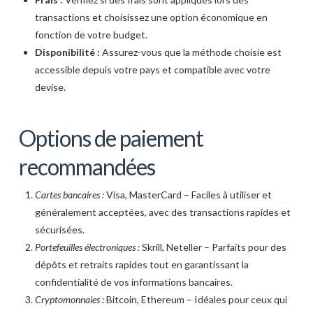
transactions et choisissez une option économique en
fonction de votre budget.
Disponibilité :
Assurez-vous que la méthode choisie est
accessible depuis votre pays et compatible avec votre
devise.
Options de paiement
recommandées
Cartes bancaires :
Visa, MasterCard – Faciles à utiliser et
généralement acceptées, avec des transactions rapides et
sécurisées.
Portefeuilles électroniques :
Skrill, Neteller – Parfaits pour des
dépôts et retraits rapides tout en garantissant la
confidentialité de vos informations bancaires.
Cryptomonnaies :
Bitcoin, Ethereum – Idéales pour ceux qui