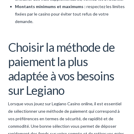
Montants minimums et maximums :
respectez les limites
fixées par le casino pour éviter tout refus de votre
demande.
Choisir la méthode de
paiement la plus
adaptée à vos besoins
sur Legiano
Lorsque vous jouez sur Legiano Casino online, il est essentiel
de sélectionner une méthode de paiement qui correspond à
vos préférences en termes de sécurité, de rapidité et de
commodité. Une bonne sélection vous permet de déposer
rapidement des fonds sur votre compte et de retirer vos gains