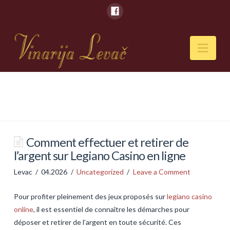
Nav
POČETNA
O NAMA
Naši kapaciteti
Comment effectuer et retirer de
l’argent sur Legiano Casino en ligne
VESTI
Levac
04.2026
Uncategorized
Leave a Comment
PIĆA
Pour profiter pleinement des jeux proposés sur
legiano casino
Vina
online
, il est essentiel de connaître les démarches pour
Rakije
déposer et retirer de l’argent en toute sécurité. Ces