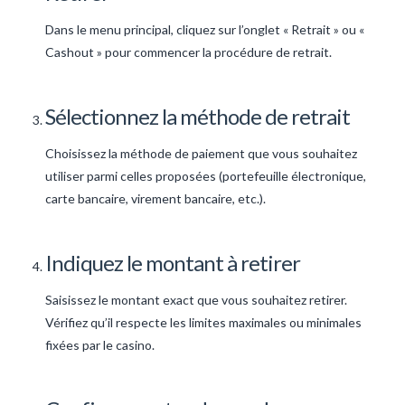
Dans le menu principal, cliquez sur l’onglet « Retrait » ou «
Cashout » pour commencer la procédure de retrait.
Sélectionnez la méthode de retrait
Choisissez la méthode de paiement que vous souhaitez
utiliser parmi celles proposées (portefeuille électronique,
carte bancaire, virement bancaire, etc.).
Indiquez le montant à retirer
Saisissez le montant exact que vous souhaitez retirer.
Vérifiez qu’il respecte les limites maximales ou minimales
fixées par le casino.