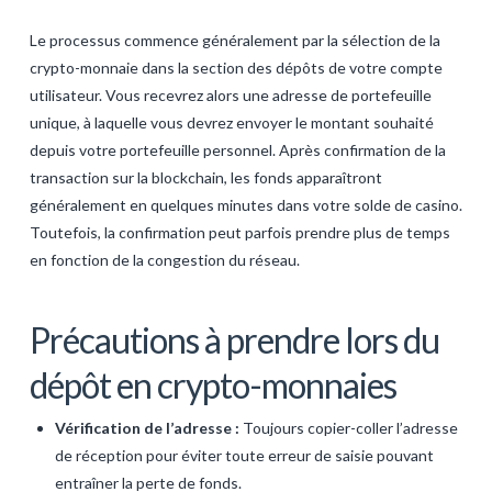
Le processus commence généralement par la sélection de la
crypto-monnaie dans la section des dépôts de votre compte
utilisateur. Vous recevrez alors une adresse de portefeuille
unique, à laquelle vous devrez envoyer le montant souhaité
depuis votre portefeuille personnel. Après confirmation de la
transaction sur la blockchain, les fonds apparaîtront
généralement en quelques minutes dans votre solde de casino.
Toutefois, la confirmation peut parfois prendre plus de temps
en fonction de la congestion du réseau.
Précautions à prendre lors du
dépôt en crypto-monnaies
Vérification de l’adresse :
Toujours copier-coller l’adresse
de réception pour éviter toute erreur de saisie pouvant
entraîner la perte de fonds.