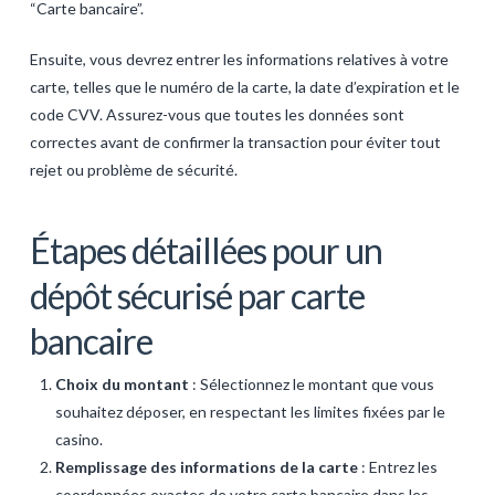
“Carte bancaire”.
Ensuite, vous devrez entrer les informations relatives à votre
carte, telles que le numéro de la carte, la date d’expiration et le
code CVV. Assurez-vous que toutes les données sont
correctes avant de confirmer la transaction pour éviter tout
rejet ou problème de sécurité.
Étapes détaillées pour un
dépôt sécurisé par carte
bancaire
Choix du montant
: Sélectionnez le montant que vous
souhaitez déposer, en respectant les limites fixées par le
casino.
Remplissage des informations de la carte
: Entrez les
coordonnées exactes de votre carte bancaire dans les