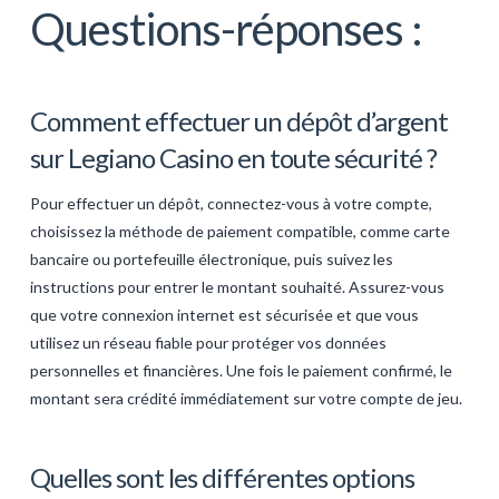
Questions-réponses :
Comment effectuer un dépôt d’argent
sur Legiano Casino en toute sécurité ?
Pour effectuer un dépôt, connectez-vous à votre compte,
choisissez la méthode de paiement compatible, comme carte
bancaire ou portefeuille électronique, puis suivez les
instructions pour entrer le montant souhaité. Assurez-vous
que votre connexion internet est sécurisée et que vous
utilisez un réseau fiable pour protéger vos données
personnelles et financières. Une fois le paiement confirmé, le
montant sera crédité immédiatement sur votre compte de jeu.
Quelles sont les différentes options