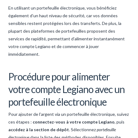
En utilisant un portefeuille électronique, vous bénéficiez
également d’un haut niveau de sécurité, car vos données
sensibles restent protégées lors des transferts. De plus, la
plupart des plateformes de portefeuilles proposent des
services de rapidité, permettant d’alimenter instantanément
votre compte Legiano et de commencer à jouer
immédiatement.
Procédure pour alimenter
votre compte Legiano avec un
portefeuille électronique
Pour ajouter de l’argent via un portefeuille électronique, suivez
ces étapes :
connectez-vous à votre compte Legiano
, puis
accédez à la section de dépôt
. Sélectionnez
portefeuille
électronique
dans la liste des méthodes disponibles. Ensuite,