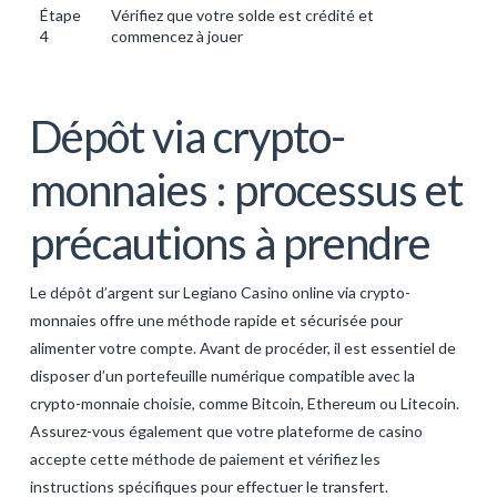
Étape
Vérifiez que votre solde est crédité et
4
commencez à jouer
Dépôt via crypto-
monnaies : processus et
précautions à prendre
Le dépôt d’argent sur Legiano Casino online via crypto-
monnaies offre une méthode rapide et sécurisée pour
alimenter votre compte. Avant de procéder, il est essentiel de
disposer d’un portefeuille numérique compatible avec la
crypto-monnaie choisie, comme Bitcoin, Ethereum ou Litecoin.
Assurez-vous également que votre plateforme de casino
accepte cette méthode de paiement et vérifiez les
instructions spécifiques pour effectuer le transfert.