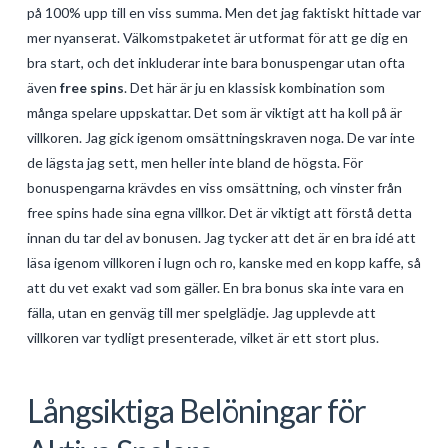
på 100% upp till en viss summa. Men det jag faktiskt hittade var
mer nyanserat. Välkomstpaketet är utformat för att ge dig en
bra start, och det inkluderar inte bara bonuspengar utan ofta
även
free spins
. Det här är ju en klassisk kombination som
många spelare uppskattar. Det som är viktigt att ha koll på är
villkoren. Jag gick igenom omsättningskraven noga. De var inte
de lägsta jag sett, men heller inte bland de högsta. För
bonuspengarna krävdes en viss omsättning, och vinster från
free spins hade sina egna villkor. Det är viktigt att förstå detta
innan du tar del av bonusen. Jag tycker att det är en bra idé att
läsa igenom villkoren i lugn och ro, kanske med en kopp kaffe, så
att du vet exakt vad som gäller. En bra bonus ska inte vara en
fälla, utan en genväg till mer spelglädje. Jag upplevde att
villkoren var tydligt presenterade, vilket är ett stort plus.
Långsiktiga Belöningar för