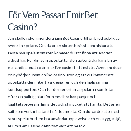
För Vem Passar EmirBet
Casino?
Jag skulle rekommendera EmirBet Casino till en bred publik av
svenska spelare. Om du är en slotentusiast som älskar att
testa nya spelautomater, kommer du att finna ett enormt
utbud här. För dig som uppskattar den autentiska känslan av
ett landbaserat casino, är live casinot ett måste. Även om du är
en nybörjare inom online casino, tror jag att du kommer att
uppskatta den
intuitiva designen
och den hjälpsamma
kundsupporten. Och för de mer erfarna spelarna som letar
efter en pålitlig plattform med bra kampanjer och
lojalitetsprogram, finns det också mycket att hämta. Det är en
sajt som verkar ha tänkt på det mesta. Om du värdesätter ett
stort spelutbud, en bra användarupplevelse och en trygg miljö,
är EmirBet Casino definitivt värt ett besök.