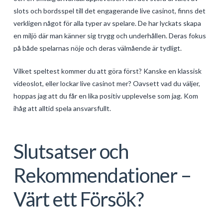
slots och bordsspel till det engagerande live casinot, finns det
verkligen något för alla typer av spelare. De har lyckats skapa
en miljö där man känner sig trygg och underhållen. Deras fokus
på både spelarnas nöje och deras välmående är tydligt.
Vilket speltest kommer du att göra först? Kanske en klassisk
videoslot, eller lockar live casinot mer? Oavsett vad du väljer,
hoppas jag att du får en lika positiv upplevelse som jag. Kom
ihåg att alltid spela ansvarsfullt.
Slutsatser och
Rekommendationer –
Värt ett Försök?