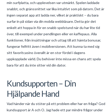
min surfplatta, och upplevelsen var utmärkt. Spelen laddade
snabbt, och gränssnittet var lika intuitivt som på datorn. Det är
ingen separat app att ladda ner, vilket är praktiskt – du bara
surfar in på sidan via din mobila webbläsare. Detta gör det
enkelt att hoppa in för en snabb spelstund när du har lite tid
över, till exempel under pendlingen eller en kaffepaus. Alla
funktioner, från insättningar och uttag till att hämta bonusar,
fungerar felfritt även i mobilversionen. Att kunna ta med sig
sitt favoritcasino överallt är en stor fördel i dagens
uppkopplade värld. Du behöver inte missa en chans att spela
bara för att du inte sitter vid din dator.
Kundsupporten – Din
Hjälpande Hand
Vad händer när du stöter på ett problem eller har en fråga? God
kundsupport är A och O. Jag hade ett par mindre frågor under