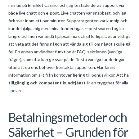
min tid på EmirBet Casino, och jag testade deras support via
både live chatt och e-post. Live chatten var snabbast, och jag
fick svar inom ett par minuter. Supportagenten var kunnig och
kunde hjälpa mig med mina funderingar. E-postsvaren tog lite
längre tid, men var ändå hjälpsamma och utförliga. Det är viktigt
att veta att det finns någon att vända sig till om något skulle gå
fel. En annan användbar funktion är FAQ-sektionen (vanliga
frågor), som ofta kan ge svar på de flesta vanliga funderingar
utan att du ens behöver kontakta supporten. Här fanns
information om allt från kontoverifiering till bonusvillkor. Att ha
tillgänglig och kompetent kundtjänst
är en trygghet för alla
spelare.
Betalningsmetoder och
Säkerhet – Grunden för