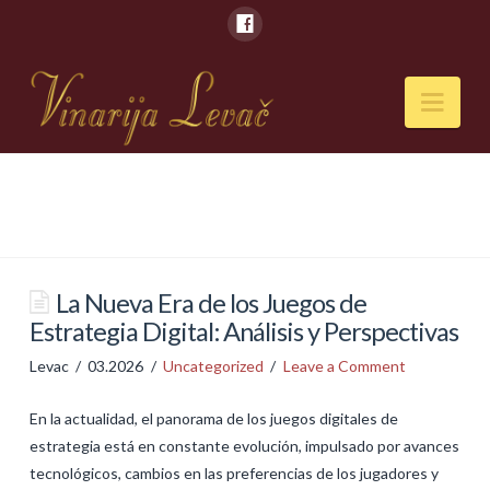
Nav
POČETNA
O NAMA
Naši kapaciteti
La Nueva Era de los Juegos de
Estrategia Digital: Análisis y Perspectivas
VESTI
Levac
03.2026
Uncategorized
Leave a Comment
PIĆA
En la actualidad, el panorama de los juegos digitales de
Vina
estrategia está en constante evolución, impulsado por avances
Rakije
tecnológicos, cambios en las preferencias de los jugadores y