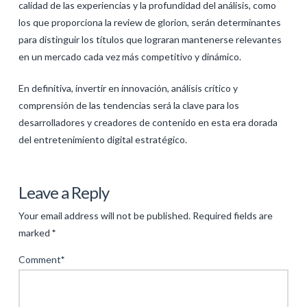
calidad de las experiencias y la profundidad del análisis, como
los que proporciona la review de glorion, serán determinantes
para distinguir los títulos que lograran mantenerse relevantes
en un mercado cada vez más competitivo y dinámico.
En definitiva, invertir en innovación, análisis crítico y
comprensión de las tendencias será la clave para los
desarrolladores y creadores de contenido en esta era dorada
del entretenimiento digital estratégico.
Levac
La
Leave a Reply
Nueva
Your email address will not be published.
Required fields are
Era
marked
*
de
Comment
*
los
Juegos