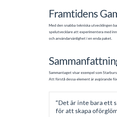
Framtidens Gami
Med den snabba tekniska utvecklingen banar
spelutvecklare att experimentera med inno
och användarvänlighet i en enda paket.
Sammanfattning
Sammantaget visar exempel som Starburst 
Att förstå dessa element är avgörande för a
“Det är inte bara ett 
för att skapa oförglöm