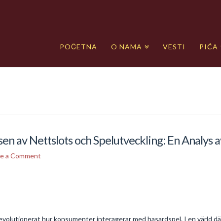
POČETNA
O NAMA
VESTI
PIĆA
en av Nettslots och Spelutveckling: En Analys
ve a Comment
volutionerat hur konsumenter interagerar med hasardspel. I en värld där 