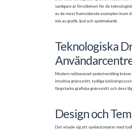
vanligare är förståelsen för de teknolog
av de mest framstående exemplen inom d
mix av grafik, ljud och spelmekanik.
Teknologiska Dr
Användarcentre
Modern nätbaserad spelutveckling kräver 
intuitiva gränssnitt, tydliga belöningssyst
färgstarka grafiska gränssnitt och dess låg
Design och Tem
Det visade sig att spelautomater med tydl