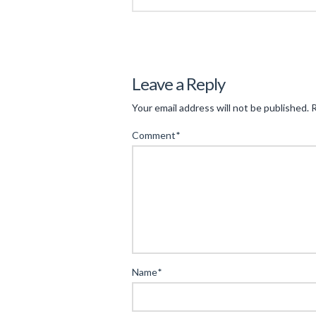
Levac
Den
Leave a Reply
Strategiska
Your email address will not be published.
R
Betydelsen
Comment
*
av
Nettslots
och
Spelutveckling:
En
Analys
av
Name
*
Populära
Spelautomater
01.23.2026