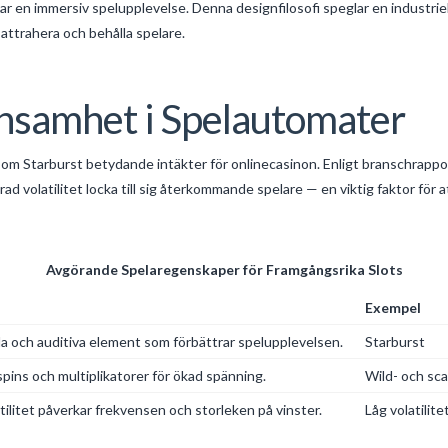
r en immersiv spelupplevelse. Denna designfilosofi speglar en industriel
 attrahera och behålla spelare.
nsamhet i Spelautomater
 som Starburst betydande intäkter för onlinecasinon. Enligt branschrap
d volatilitet locka till sig återkommande spelare — en viktig faktor för 
Avgörande Spelaregenskaper för Framgångsrika Slots
Exempel
lla och auditiva element som förbättrar spelupplevelsen.
Starburst
pins och multiplikatorer för ökad spänning.
Wild- och sca
atilitet påverkar frekvensen och storleken på vinster.
Låg volatilit