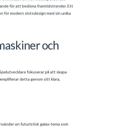
ande för att bedöma framtidstrender. Ett
en för modern slotsdesign med sin unika
lmaskiner och
pelutvecklare fokuserar på att skapa
emplifierar detta genom sitt klara,
använder en futuristisk galax-tema som