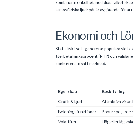
kombinerar enkelhet med djup, vilket skapa
atmosfäriska ljudspår är avgörande för att
Ekonomi och Lö
Statistiskt sett genererar populära slots
återbetalningsprocent (RTP) och välplanera
konkurrensutsatt marknad.
Egenskap
Beskrivning
Grafik & Ljud
Attraktiva visue
Belöningsfunktioner
Bonusspel, free s
Volatilitet
Hög eller låg vol