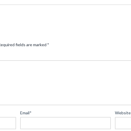
equired fields are marked
*
Email
*
Website