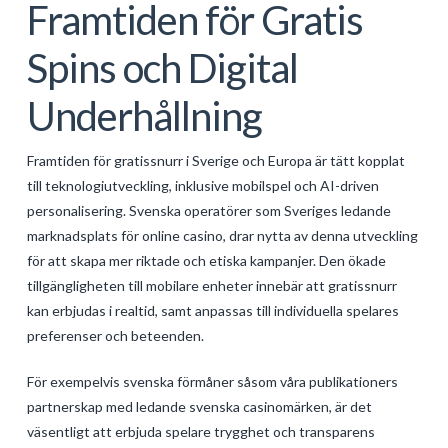
Framtiden för Gratis
Spins och Digital
Underhållning
Framtiden för gratissnurr i Sverige och Europa är tätt kopplat
till teknologiutveckling, inklusive mobilspel och AI-driven
personalisering. Svenska operatörer som Sveriges ledande
marknadsplats för online casino, drar nytta av denna utveckling
för att skapa mer riktade och etiska kampanjer. Den ökade
tillgängligheten till mobilare enheter innebär att gratissnurr
kan erbjudas i realtid, samt anpassas till individuella spelares
preferenser och beteenden.
För exempelvis svenska förmåner såsom våra publikationers
partnerskap med ledande svenska casinomärken, är det
väsentligt att erbjuda spelare trygghet och transparens