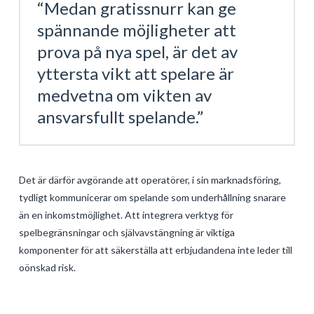
“Medan gratissnurr kan ge
spännande möjligheter att
prova på nya spel, är det av
yttersta vikt att spelare är
medvetna om vikten av
ansvarsfullt spelande.”
Det är därför avgörande att operatörer, i sin marknadsföring,
tydligt kommunicerar om spelande som underhållning snarare
än en inkomstmöjlighet. Att integrera verktyg för
spelbegränsningar och självavstängning är viktiga
komponenter för att säkerställa att erbjudandena inte leder till
oönskad risk.