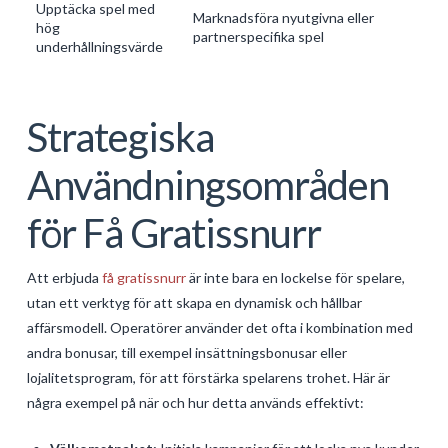
Upptäcka spel med
Marknadsföra nyutgivna eller
hög
partnerspecifika spel
underhållningsvärde
Strategiska
Användningsområden
för Få Gratissnurr
Att erbjuda
få gratissnurr
är inte bara en lockelse för spelare,
utan ett verktyg för att skapa en dynamisk och hållbar
affärsmodell. Operatörer använder det ofta i kombination med
andra bonusar, till exempel insättningsbonusar eller
lojalitetsprogram, för att förstärka spelarens trohet. Här är
några exempel på när och hur detta används effektivt: