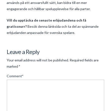
används på ett ansvarsfullt sätt, kan bidra till en mer
engagerande och hållbar spelupplevelse för alla parter.
Vill du upptäcka de senaste erbjudandena och få
gratissnurr?
Besök denna länksida och ta del av spännande
erbjudanden anpassade för svenska spelare.
Levac
Maximera
Leave a Reply
din
Your email address will not be published.
Required fields are
Spelupplevelse:
marked
*
Hur
Comment
*
Free
Spins
Förändrar
Svensk
Online