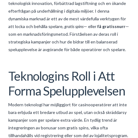
teknologisk innovation, förbättrad lagstiftning och en ökande
GALERIJA
efterfrågan på underhållning i digitala miljöer. I denna
KONTAKT
dynamiska marknad är ett av de mest värdefulla verktygen för
att locka och behålla spelare,
gratis spins
— eller
få gratissnurr
—
SEARCH
som en marknadsföringsmetod. Förståelsen av deras roll i
strategiska kampanjer och hur de bidrar till en balanserad
spelupplevelse är avgörande för både operatörer och spelare.
Teknologins Roll i Att
Forma Spelupplevelsen
Modern teknologi har möjliggjort för casinooperatörer att inte
bara erbjuda ett bredare utbud av spel, utan också skräddarsy
kampanjer som ger spelare extra värde. En tydlig trend är
integreringen av bonusar som gratis spins, vilka ofta
tillhandahålls vid registrering eller som del av lojalitetsprogram.