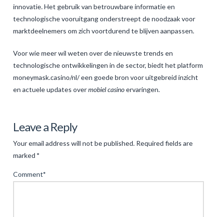
innovatie. Het gebruik van betrouwbare informatie en
technologische vooruitgang onderstreept de noodzaak voor
marktdeelnemers om zich voortdurend te blijven aanpassen.
Voor wie meer wil weten over de nieuwste trends en
technologische ontwikkelingen in de sector, biedt het platform
moneymask.casino/nl/ een goede bron voor uitgebreid inzicht
en actuele updates over
mobiel casino
ervaringen.
Levac
De
Leave a Reply
Evolutie
Your email address will not be published.
Required fields are
van
marked
*
Mobiel
Comment
*
Gokken:
Trends
en