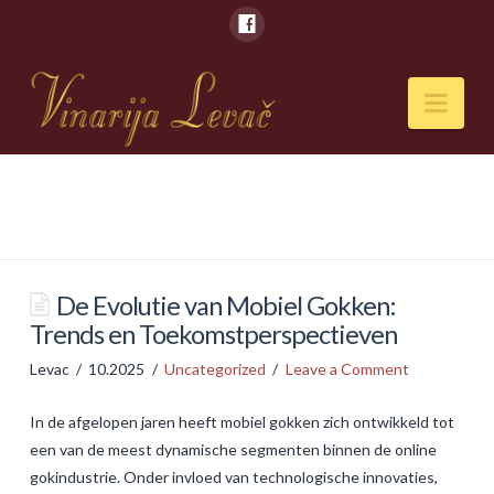
Nav
POČETNA
O NAMA
Naši kapaciteti
De Evolutie van Mobiel Gokken:
Trends en Toekomstperspectieven
VESTI
Levac
10.2025
Uncategorized
Leave a Comment
PIĆA
In de afgelopen jaren heeft mobiel gokken zich ontwikkeld tot
Vina
een van de meest dynamische segmenten binnen de online
Rakije
gokindustrie. Onder invloed van technologische innovaties,