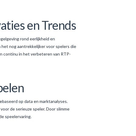
vaties en Trends
gelgeving rond eerlijkheid en
het nog aantrekkelijker voor spelers die
en continu in het verbeteren van RTP-
pelen
 gebaseerd op data en marktanalyses.
 voor de serieuze speler. Door slimme
e speelervaring.