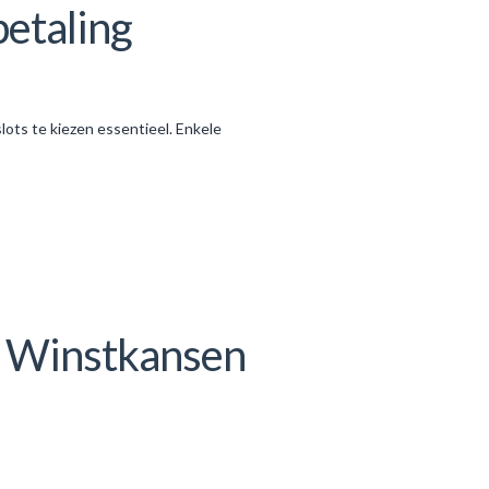
etaling
lots te kiezen essentieel. Enkele
an Winstkansen