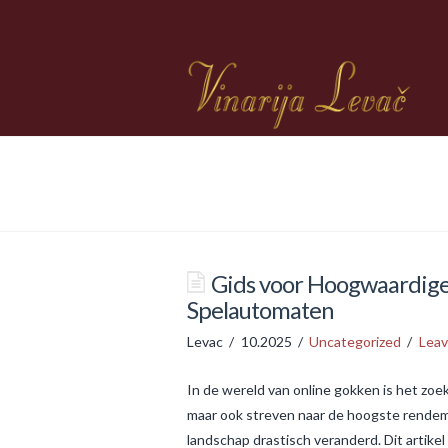
Gids voor Hoogwaardige 
Spelautomaten
Levac
10.2025
Uncategorized
Lea
In de wereld van online gokken is het zoe
maar ook streven naar de hoogste rendeme
landschap drastisch veranderd. Dit artikel