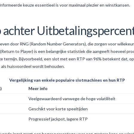
formeerde keuze essentieel is voor maximaal plezier en winstkansen.
achter Uitbetalingspercen
even door RNG (Random Number Generators), die zorgen voor willekeuri
(Return to Player) is een belangrijke statistiek die aangeeft hoeveel pr
e termijn. Bijvoorbeeld, een slot met een RTP van 96% betekent dat, op
 als huisvoordeel wordt behouden.
Vergelijking van enkele populaire slotmachines en hun RTP
)
Meer info
Veelgewaardeerd vanwege de hoge volatiliteit
Geschikt voor korte speeltijden
Progressief jackpot, lagere RTP
lijvende inzet zorgt een hoger percentage voor een grotere kans op winst