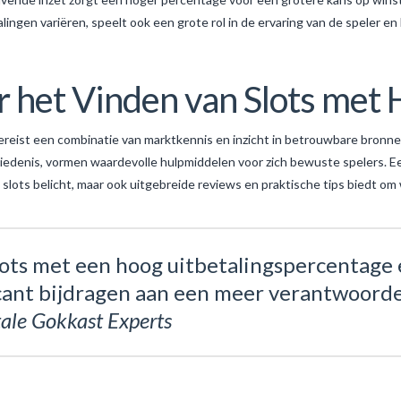
talingen variëren, speelt ook een grote rol in de ervaring van de speler 
r het Vinden van Slots met 
reist een combinatie van marktkennis en inzicht in betrouwbare bronne
chiedenis, vormen waardevolle hulpmiddelen voor zich bewuste spelers. E
 slots belicht, maar ook uitgebreide reviews en praktische tips biedt 
lots met een hoog uitbetalingspercentage
ificant bijdragen aan een meer verantwoor
tale Gokkast Experts