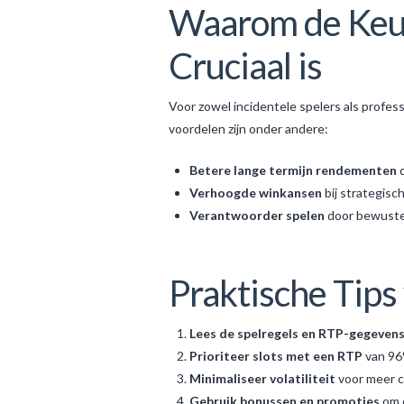
Waarom de Keuz
Cruciaal is
Voor zowel incidentele spelers als profes
voordelen zijn onder andere:
Betere lange termijn rendementen
d
Verhoogde winkansen
bij strategisch
Verantwoorder spelen
door bewuste 
Praktische Tips
Lees de spelregels en RTP-gegeven
Prioriteer slots met een RTP
van 96
Minimaliseer volatiliteit
voor meer co
Gebruik bonussen en promoties
om e