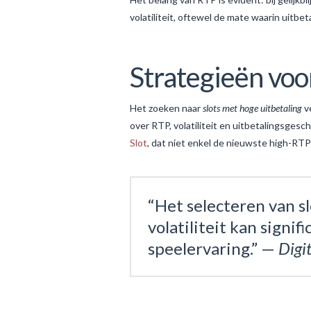
volatiliteit, oftewel de mate waarin uitbe
Strategieën voo
Het zoeken naar
slots met hoge uitbetaling
ve
over RTP, volatiliteit en uitbetalingsges
Slot
, dat niet enkel de nieuwste high-RTP
“Het selecteren van s
volatiliteit kan sign
speelervaring.” —
Digi