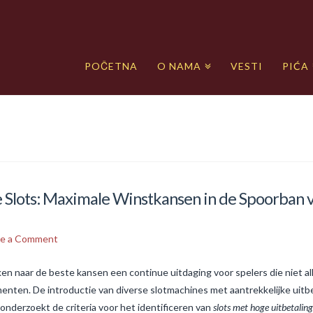
POČETNA
O NAMA
VESTI
PIĆA
Slots: Maximale Winstkansen in de Spoorban 
ve a Comment
ken naar de beste kansen een continue uitdaging voor spelers die niet a
nten. De introductie van diverse slotmachines met aantrekkelijke uitb
 onderzoekt de criteria voor het identificeren van
slots met hoge uitbetaling