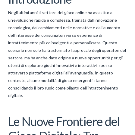
GALERIJA
Negli ultimi anni, il settore del gioco online ha assistito a
KONTAKT
un’evoluzione rapida e complessa, trainata dall’innovazione
tecnologica, dai cambiamenti nelle normative e dall’aumento
SEARCH
dell’interesse dei consumatori verso esperienze di
intrattenimento più coinvolgenti e personalizzate. Questo
scenario non solo ha trasformato l’approccio degli operatori del
settore, ma ha anche dato origine a nuove opportunità per gli
utenti di esplorare giochi innovativi e interattivi, spesso
attraverso piattaforme digitali all’avanguardia. In questo
contesto, alcune modalità di gioco emergenti stanno
consolidando il loro ruolo come pilastri dell’intrattenimento
digitale.
Le Nuove Frontiere del