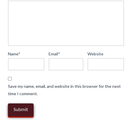
Online:
Innovazione,
Engagement
e
Nuovi
Orizzonti
Digitali
05.14.2025
Name
*
Email
*
Website
Save my name, email, and website in this browser for the next
time I comment.