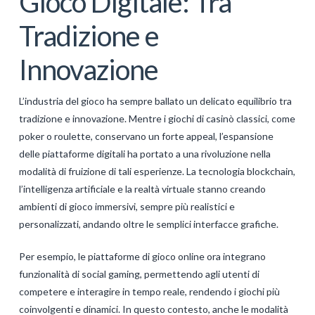
Gioco Digitale: Tra
Tradizione e
Innovazione
L’industria del gioco ha sempre ballato un delicato equilibrio tra
tradizione e innovazione. Mentre i giochi di casinò classici, come
poker o roulette, conservano un forte appeal, l’espansione
delle piattaforme digitali ha portato a una rivoluzione nella
modalità di fruizione di tali esperienze. La tecnologia blockchain,
l’intelligenza artificiale e la realtà virtuale stanno creando
ambienti di gioco immersivi, sempre più realistici e
personalizzati, andando oltre le semplici interfacce grafiche.
Per esempio, le piattaforme di gioco online ora integrano
funzionalità di social gaming, permettendo agli utenti di
competere e interagire in tempo reale, rendendo i giochi più
coinvolgenti e dinamici. In questo contesto, anche le modalità