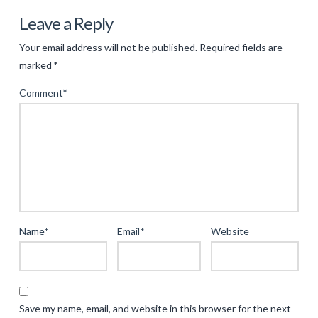
Il
Leave a Reply
Fenomeno
Your email address will not be published.
Required fields are
dell’Ice
marked
*
Fishing
Comment
*
in
Italia:
Tecniche,
Innovazioni
e
Opportunità
05.14.2025
Name
*
Email
*
Website
Save my name, email, and website in this browser for the next