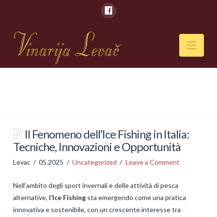
Nav
POČETNA
O NAMA
Naši kapaciteti
Il Fenomeno dell’Ice Fishing in Italia:
Tecniche, Innovazioni e Opportunità
VESTI
Levac
05.2025
Uncategorized
Leave a Comment
PIĆA
Nell’ambito degli sport invernali e delle attività di pesca
Vina
alternative,
l’Ice Fishing
sta emergendo come una pratica
Rakije
innovativa e sostenibile, con un crescente interesse tra