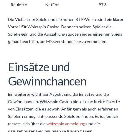
Roulette
NetEnt
97.3
Die Vielfalt der Spiele und die hohen RTP-Werte sind ein klarer
Vorteil für Whizzspin Casino. Dennoch sollten Spieler die
Spielregeln und die Auszahlungsquoten jedes einzelnen Spiels
genau beachten, um Missverständnisse zu vermeiden.
Einsätze und
Gewinnchancen
Ein weiterer wichtiger Aspekt sind die Einsätze und die
Gewinnchancen. Whizzspin Casino bietet eine breite Palette
von Einsätzen, die es sowohl Anfängern als auch erfahrenen
Spielern ermöglicht, passende Spiele zu finden. Es ist jedoch
ratsam, sich über die
whizzspin anmeldung
und die
dazugehörigen Bedingungen im Klaren zu sein.