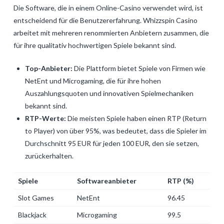
Die Software, die in einem Online-Casino verwendet wird, ist
entscheidend für die Benutzererfahrung. Whizzspin Casino
arbeitet mit mehreren renommierten Anbietern zusammen, die
für ihre qualitativ hochwertigen Spiele bekannt sind.
Top-Anbieter:
Die Plattform bietet Spiele von Firmen wie
NetEnt und Microgaming, die für ihre hohen
Auszahlungsquoten und innovativen Spielmechaniken
bekannt sind.
RTP-Werte:
Die meisten Spiele haben einen RTP (Return
to Player) von über 95%, was bedeutet, dass die Spieler im
Durchschnitt 95 EUR für jeden 100 EUR, den sie setzen,
zurückerhalten.
Spiele
Softwareanbieter
RTP (%)
Slot Games
NetEnt
96.45
Blackjack
Microgaming
99.5