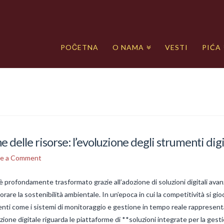
POČETNA
O NAMA
VESTI
PIĆA
 delle risorse: l’evoluzione degli strumenti digi
ve a Comment
si è profondamente trasformato grazie all’adozione di soluzioni digitali av
liorare la sostenibilità ambientale. In un’epoca in cui la competitività si gi
enti come i sistemi di monitoraggio e gestione in tempo reale rappresen
uzione digitale riguarda le piattaforme di **soluzioni integrate per la gest