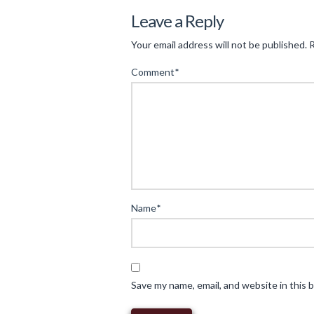
Innovazione
Leave a Reply
nella
Your email address will not be published.
R
gestione
Comment
*
delle
risorse:
l’evoluzione
degli
strumenti
digitali
nel
Name
*
settore
industriale
05.13.2025
Save my name, email, and website in this 