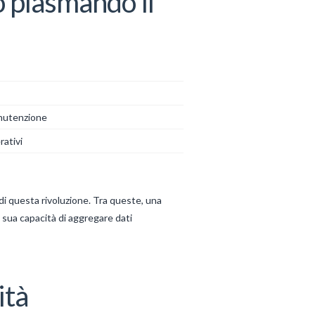
o plasmando il
anutenzione
rativi
di questa rivoluzione. Tra queste, una
a sua capacità di aggregare dati
ità