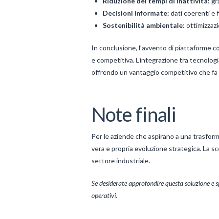
Riduzione dei tempi di inattività:
gr
Decisioni informate:
dati coerenti e 
Sostenibilità ambientale:
ottimizzazi
In conclusione, l’avvento di piattaforme c
e competitiva. L’integrazione tra tecnologi
offrendo un vantaggio competitivo che fa l
Note finali
Per le aziende che aspirano a una trasforma
vera e propria evoluzione strategica. La s
settore industriale.
Se desiderate approfondire questa soluzione e 
operativi.
Levac