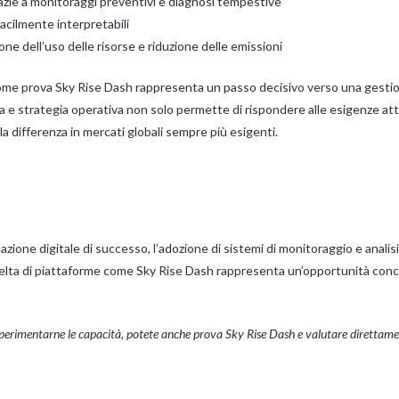
azie a monitoraggi preventivi e diagnosi tempestive
facilmente interpretabili
one dell’uso delle risorse e riduzione delle emissioni
ome prova Sky Rise Dash rappresenta un passo decisivo verso una gestione
a e strategia operativa non solo permette di rispondere alle esigenze attua
a differenza in mercati globali sempre più esigenti.
zione digitale di successo, l’adozione di sistemi di monitoraggio e analisi 
celta di piattaforme come Sky Rise Dash rappresenta un’opportunità concr
sperimentarne le capacità, potete anche prova Sky Rise Dash e valutare direttame