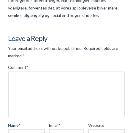
forbrugernes forventninger. Når teknologien modnes
yderligere, forventes det, at vores spiloplevelse bliver mere
sømløs, tilgængelig og social end nogensinde før.
Levac
Innovation
Leave a Reply
i
Your email address will not be published.
Required fields are
mobilspiludvikling:
marked
*
Bag
Comment
*
kulisserne
af
skybaserede
spiloplevelser
05.13.2025
Name
*
Email
*
Website