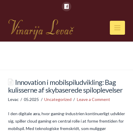
Nav
POČETNA
O NAMA
Naši kapaciteti
Innovation i mobilspiludvikling: Bag
kulisserne af skybaserede spiloplevelser
VESTI
Levac
05.2025
Uncategorized
Leave a Comment
PIĆA
I den digitale æra, hvor gaming-industrien kontinuerligt udvikler
Vina
sig, spiller cloud gaming en central rolle i at forme fremtiden for
Rakije
mobilspil. Med teknologiske fremskridt, som muliggør