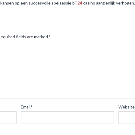
w kansen op een succesvolle spelsessie bij
24
casino aanzienlijk verhogen
equired fields are marked
*
Email
*
Website