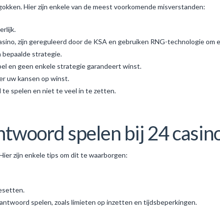
 gokken. Hier zijn enkele van de meest voorkomende misverstanden:
rlijk.
asino, zijn gereguleerd door de KSA en gebruiken RNG-technologie om ee
 bepaalde strategie.
pel en geen enkele strategie garandeert winst.
er uw kansen op winst.
te spelen en niet te veel in te zetten.
ntwoord spelen bij 24 casin
ier zijn enkele tips om dit te waarborgen:
esetten.
antwoord spelen, zoals limieten op inzetten en tijdsbeperkingen.