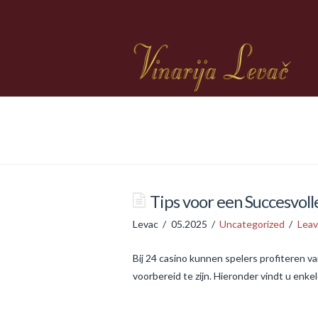
Tips voor een Succesvolle
Levac
05.2025
Uncategorized
Lea
Bij 24 casino kunnen spelers profiteren 
voorbereid te zijn. Hieronder vindt u enke