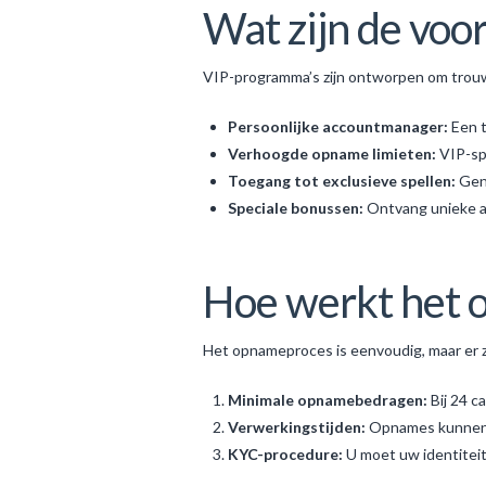
Wat zijn de voo
VIP-programma’s zijn ontworpen om trouwe
Persoonlijke accountmanager:
Een t
Verhoogde opname limieten:
VIP-sp
Toegang tot exclusieve spellen:
Geni
Speciale bonussen:
Ontvang unieke aa
Hoe werkt het o
Het opnameproces is eenvoudig, maar er z
Minimale opnamebedragen:
Bij 24 c
Verwerkingstijden:
Opnames kunnen t
KYC-procedure:
U moet uw identiteit