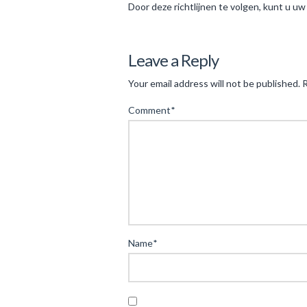
Door deze richtlijnen te volgen, kunt u u
Levac
Tips
Leave a Reply
voor
Your email address will not be published.
R
een
Comment
*
Succesvolle
Spelsessie
bij
24
casino
05.12.2025
Name
*