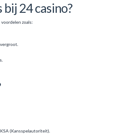
bij 24 casino?
 voordelen zoals:
vergroot.
s.
?
 KSA (Kansspelautoriteit).