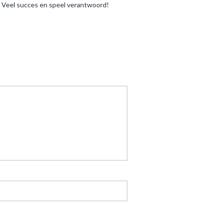
. Veel succes en speel verantwoord!