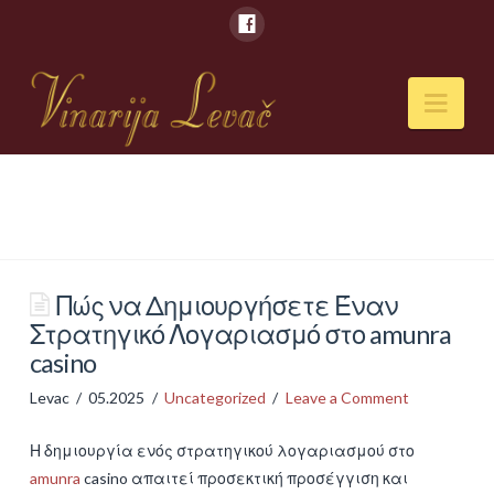
Nav
POČETNA
O NAMA
Naši kapaciteti
Πώς να Δημιουργήσετε Έναν
Στρατηγικό Λογαριασμό στο amunra
VESTI
casino
PIĆA
Levac
05.2025
Uncategorized
Leave a Comment
Vina
Η δημιουργία ενός στρατηγικού λογαριασμού στο
Rakije
amunra
casino απαιτεί προσεκτική προσέγγιση και