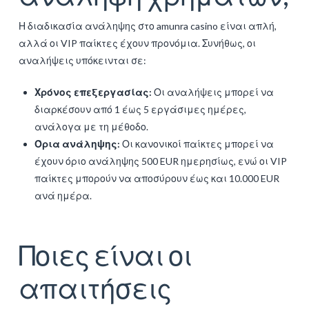
Η διαδικασία ανάληψης στο amunra casino είναι απλή,
αλλά οι VIP παίκτες έχουν προνόμια. Συνήθως, οι
αναλήψεις υπόκεινται σε:
Χρόνος επεξεργασίας:
Οι αναλήψεις μπορεί να
διαρκέσουν από 1 έως 5 εργάσιμες ημέρες,
ανάλογα με τη μέθοδο.
Όρια ανάληψης:
Οι κανονικοί παίκτες μπορεί να
έχουν όριο ανάληψης 500 EUR ημερησίως, ενώ οι VIP
παίκτες μπορούν να αποσύρουν έως και 10.000 EUR
ανά ημέρα.
Ποιες είναι οι
απαιτήσεις