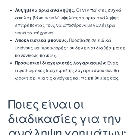
Αυξημένα όρια ανάληψης:
Οι VIP παίκτες συχνά
απολαμβάνουν πολύ υψηλότερα όρια ανάληψης,
επιτρέποντας τους να αποσύρουν μεγαλύτερα
ποσά ταυτόχρονα.
Αποκλειστικά μπόνους:
Πρόσβαση σε ειδικά
μπόνους και προσφορές που δεν είναι διαθέσιμα σε
κανονικούς παίκτες.
Προσωπικοί διαχειριστές λογαριασμών:
Ένας
αφοσιωμένος διαχειριστής λογαριασμού που θα
φροντίσει για τις ανάγκες και τις επιθυμίες σας.
Ποιες είναι οι
διαδικασίες για την
ανάληψη χρημάτων;