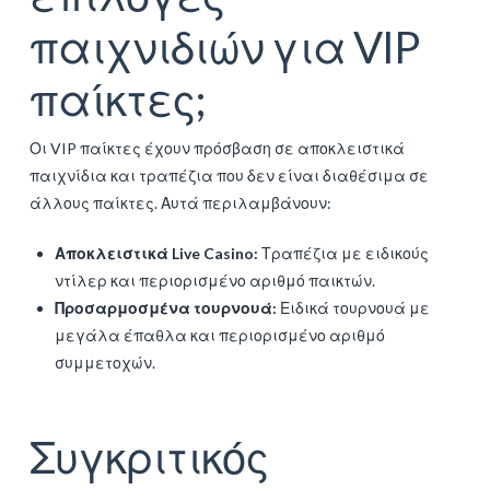
παιχνιδιών για VIP
παίκτες;
Οι VIP παίκτες έχουν πρόσβαση σε αποκλειστικά
παιχνίδια και τραπέζια που δεν είναι διαθέσιμα σε
άλλους παίκτες. Αυτά περιλαμβάνουν:
Αποκλειστικά Live Casino:
Τραπέζια με ειδικούς
ντίλερ και περιορισμένο αριθμό παικτών.
Προσαρμοσμένα τουρνουά:
Ειδικά τουρνουά με
μεγάλα έπαθλα και περιορισμένο αριθμό
συμμετοχών.
Συγκριτικός