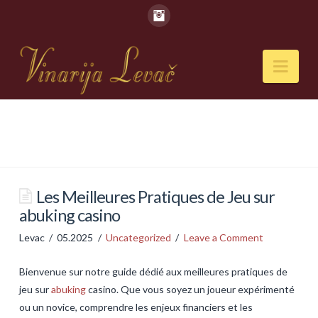
Nav
POČETNA
O NAMA
Naši kapaciteti
Les Meilleures Pratiques de Jeu sur
abuking casino
VESTI
Levac
05.2025
Uncategorized
Leave a Comment
PIĆA
Bienvenue sur notre guide dédié aux meilleures pratiques de
Vina
jeu sur
abuking
casino. Que vous soyez un joueur expérimenté
Rakije
ou un novice, comprendre les enjeux financiers et les