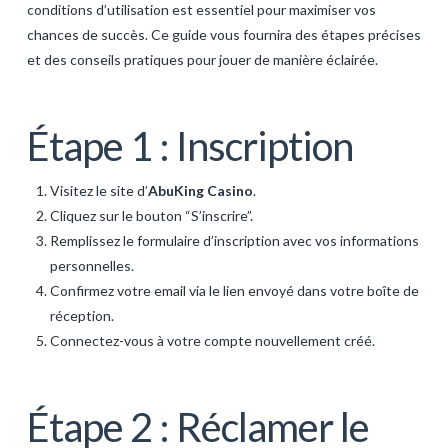
conditions d’utilisation est essentiel pour maximiser vos
GALERIJA
chances de succès. Ce guide vous fournira des étapes précises
et des conseils pratiques pour jouer de manière éclairée.
KONTAKT
SEARCH
Étape 1 : Inscription
Visitez le site d’
AbuKing Casino
.
Cliquez sur le bouton “S’inscrire”.
Remplissez le formulaire d’inscription avec vos informations
personnelles.
Confirmez votre email via le lien envoyé dans votre boîte de
réception.
Connectez-vous à votre compte nouvellement créé.
Étape 2 : Réclamer le