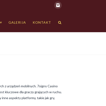
GALERIJA
KONTAKT
cych z urządzeń mobilnych. 7signs Casino
est kluczowe dla graczy grających w ruchu.
nne aspekty platformy, takie jak gry,