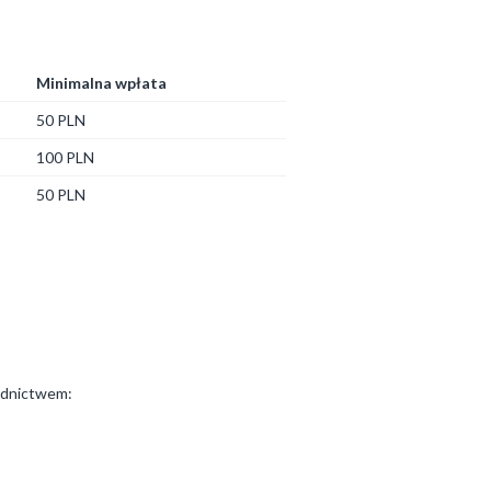
Minimalna wpłata
50 PLN
100 PLN
50 PLN
rednictwem: