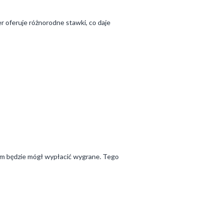
r oferuje różnorodne stawki, co daje
anim będzie mógł wypłacić wygrane. Tego