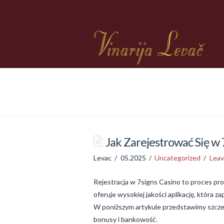
Jak Zarejestrować Się w 
Levac
05.2025
Uncategorized
Lea
Rejestracja w 7signs Casino to proces pros
oferuje wysokiej jakości aplikację, która
W poniższym artykule przedstawimy szczegó
bonusy i bankowość.