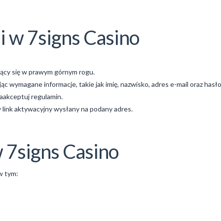
ji w 7signs Casino
dujący się w prawym górnym rogu.
jąc wymagane informacje, takie jak imię, nazwisko, adres e-mail oraz hasło
aakceptuj regulamin.
 w link aktywacyjny wysłany na podany adres.
 7signs Casino
w tym: