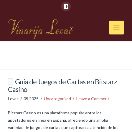
Nav
POČETNA
O NAMA
Naši kapaciteti
Guía de Juegos de Cartas en Bitstarz
Casino
VESTI
Levac
05.2025
Uncategorized
Leave a Comment
PIĆA
Bitstarz Casino es una plataforma popular entre los
Vina
apostadores en línea en España, ofreciendo una amplia
Rakije
variedad de juegos de cartas que capturan la atención de los