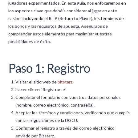
jugadores experimentados. En esta guía, nos enfocaremos en
GALERIJA
los aspectos clave que debéis considerar al jugar en este
casino, incluyendo el RTP (Return to Player), los términos de
KONTAKT
los bonos y los requisitos de apuesta. Aseguraos de
SEARCH
comprender estos elementos para maximizar vuestras
posibilidades de éxito.
Paso 1: Registro
Visitar el sitio web de
bitstarz
.
Hacer clic en “Registrarse”.
Completar el formulario con vuestros datos personales
(nombre, correo electrónico, contraseña).
Aceptar los términos y condiciones, verificando que cumplís
con las regulaciones de la DGOJ.
Confirmar el registro a través del correo electrónico
enviado por Bitstarz.