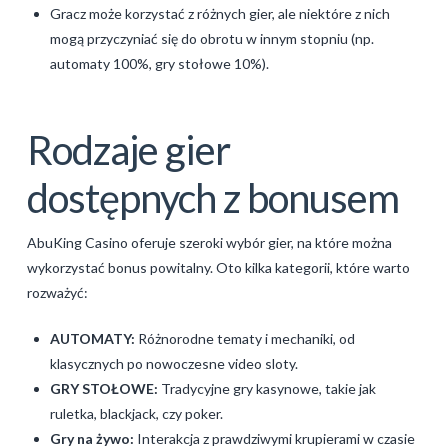
Gracz może korzystać z różnych gier, ale niektóre z nich
mogą przyczyniać się do obrotu w innym stopniu (np.
automaty 100%, gry stołowe 10%).
Rodzaje gier
dostępnych z bonusem
AbuKing Casino oferuje szeroki wybór gier, na które można
wykorzystać bonus powitalny. Oto kilka kategorii, które warto
rozważyć:
AUTOMATY:
Różnorodne tematy i mechaniki, od
klasycznych po nowoczesne video sloty.
GRY STOŁOWE:
Tradycyjne gry kasynowe, takie jak
ruletka, blackjack, czy poker.
Gry na żywo:
Interakcja z prawdziwymi krupierami w czasie