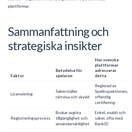
plattformar.
Sammanfattning och
strategiska insikter
Hur svenska
plattformar
Betydelse för
adresserar
Faktor
spelaren
detta
Reglerad av
Säkerställer
Spelinspektionen,
Licensiering
rättvisa och skydd
offentlig
certifiering
Brukar avgöra
Enkel, snabb och
Registreringsprocess
tillgänglighet och
säker, ofta med
användarvänlighet
BankID