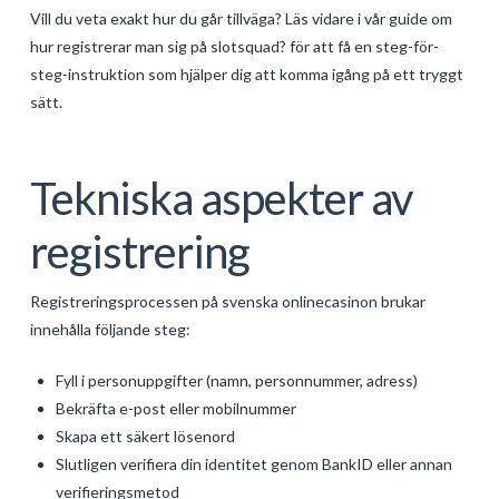
Vill du veta exakt hur du går tillväga? Läs vidare i vår guide om
hur registrerar man sig på slotsquad? för att få en steg-för-
steg-instruktion som hjälper dig att komma igång på ett tryggt
sätt.
Tekniska aspekter av
registrering
Registreringsprocessen på svenska onlinecasinon brukar
innehålla följande steg:
Fyll i personuppgifter (namn, personnummer, adress)
Bekräfta e-post eller mobilnummer
Skapa ett säkert lösenord
Slutligen verifiera din identitet genom BankID eller annan
verifieringsmetod