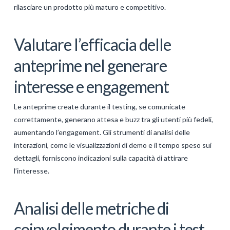
rilasciare un prodotto più maturo e competitivo.
Valutare l’efficacia delle
anteprime nel generare
interesse e engagement
Le anteprime create durante il testing, se comunicate
correttamente, generano attesa e buzz tra gli utenti più fedeli,
aumentando l’engagement. Gli strumenti di analisi delle
interazioni, come le visualizzazioni di demo e il tempo speso sui
dettagli, forniscono indicazioni sulla capacità di attirare
l’interesse.
Analisi delle metriche di
coinvolgimento durante i test