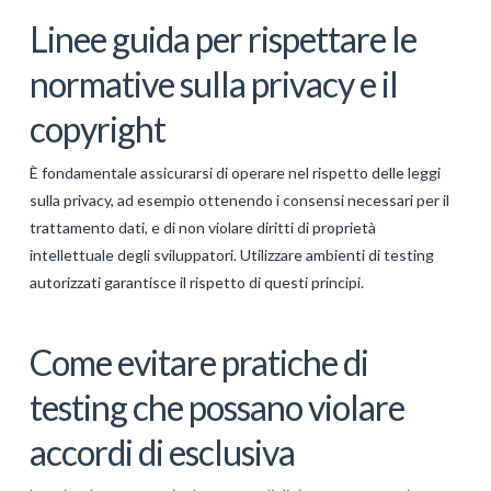
Linee guida per rispettare le
normative sulla privacy e il
copyright
È fondamentale assicurarsi di operare nel rispetto delle leggi
sulla privacy, ad esempio ottenendo i consensi necessari per il
trattamento dati, e di non violare diritti di proprietà
intellettuale degli sviluppatori. Utilizzare ambienti di testing
autorizzati garantisce il rispetto di questi principi.
Come evitare pratiche di
testing che possano violare
accordi di esclusiva