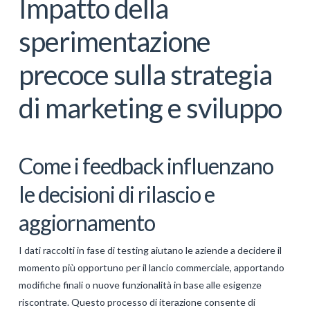
Impatto della
sperimentazione
precoce sulla strategia
di marketing e sviluppo
Come i feedback influenzano
le decisioni di rilascio e
aggiornamento
I dati raccolti in fase di testing aiutano le aziende a decidere il
momento più opportuno per il lancio commerciale, apportando
modifiche finali o nuove funzionalità in base alle esigenze
riscontrate. Questo processo di iterazione consente di