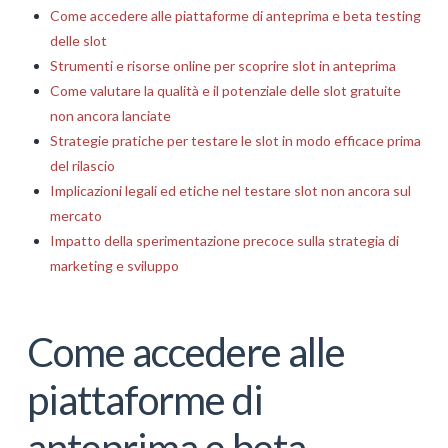
Come accedere alle piattaforme di anteprima e beta testing
GALERIJA
delle slot
KONTAKT
Strumenti e risorse online per scoprire slot in anteprima
Come valutare la qualità e il potenziale delle slot gratuite
SEARCH
non ancora lanciate
Strategie pratiche per testare le slot in modo efficace prima
del rilascio
Implicazioni legali ed etiche nel testare slot non ancora sul
mercato
Impatto della sperimentazione precoce sulla strategia di
marketing e sviluppo
Come accedere alle
piattaforme di
anteprima e beta