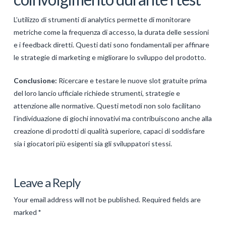
L’utilizzo di strumenti di analytics permette di monitorare
metriche come la frequenza di accesso, la durata delle sessioni
e i feedback diretti. Questi dati sono fondamentali per affinare
le strategie di marketing e migliorare lo sviluppo del prodotto.
Conclusione:
Ricercare e testare le nuove slot gratuite prima
del loro lancio ufficiale richiede strumenti, strategie e
attenzione alle normative. Questi metodi non solo facilitano
l’individuazione di giochi innovativi ma contribuiscono anche alla
creazione di prodotti di qualità superiore, capaci di soddisfare
sia i giocatori più esigenti sia gli sviluppatori stessi.
Levac
Come
Leave a Reply
trovare
Your email address will not be published.
Required fields are
e
marked
*
testare