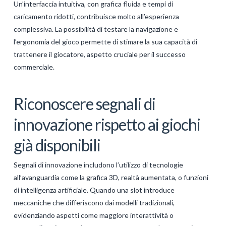
Un’interfaccia intuitiva, con grafica fluida e tempi di
caricamento ridotti, contribuisce molto all’esperienza
complessiva. La possibilità di testare la navigazione e
l’ergonomia del gioco permette di stimare la sua capacità di
trattenere il giocatore, aspetto cruciale per il successo
commerciale.
Riconoscere segnali di
innovazione rispetto ai giochi
già disponibili
Segnali di innovazione includono l’utilizzo di tecnologie
all’avanguardia come la grafica 3D, realtà aumentata, o funzioni
di intelligenza artificiale. Quando una slot introduce
meccaniche che differiscono dai modelli tradizionali,
evidenziando aspetti come maggiore interattività o