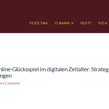
POČETNA
O NAMA
VESTI
PIĆA
ine-Glücksspiel im digitalen Zeitalter: Strate
ungen
ve a Comment