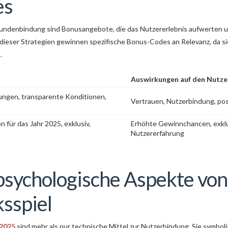
es
undenbindung sind Bonusangebote, die das Nutzererlebnis aufwerten und
b dieser Strategien gewinnen spezifische Bonus-Codes an Relevanz, da si
.
Auswirkungen auf den Nutze
ngen, transparente Konditionen,
Vertrauen, Nutzerbindung, po
 für das Jahr 2025, exklusiv,
Erhöhte Gewinnchancen, exklu
Nutzererfahrung
 psychologische Aspekte vo
sspiel
 2025
sind mehr als nur technische Mittel zur Nutzerbindung. Sie symboli