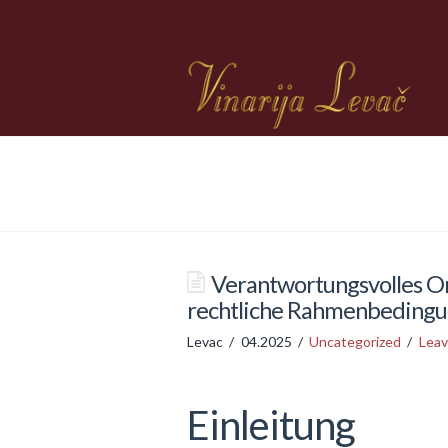
Verantwortungsvolles Onl
rechtliche Rahmenbeding
Levac
04.2025
Uncategorized
Lea
Einleitung