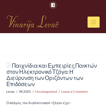
Nav
POČETNA
O NAMA
Naši kapaciteti
Παιχνίδια και Εμπειρίες Παικτών
στον Ηλεκτρονικό Τζόγο: Η
VESTI
Διεύρυνση των Οριζόντων των
PIĆA
Επιδόσεων
Vina
Levac
04.2025
Uncategorized
Leave a Comment
Rakije
Ο κόσμος του διαδικτυακού τζόγου έχει