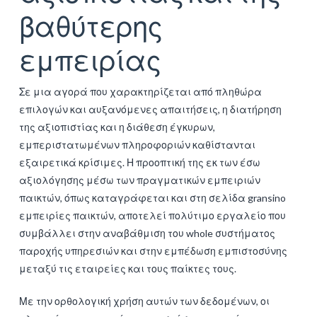
βαθύτερης
εμπειρίας
Σε μια αγορά που χαρακτηρίζεται από πληθώρα
επιλογών και αυξανόμενες απαιτήσεις, η διατήρηση
της αξιοπιστίας και η διάθεση έγκυρων,
εμπεριστατωμένων πληροφοριών καθίστανται
εξαιρετικά κρίσιμες. Η προοπτική της εκ των έσω
αξιολόγησης μέσω των πραγματικών εμπειριών
παικτών, όπως καταγράφεται και στη σελίδα gransino
εμπειρίες παικτών, αποτελεί πολύτιμο εργαλείο που
συμβάλλει στην αναβάθμιση του whole συστήματος
παροχής υπηρεσιών και στην εμπέδωση εμπιστοσύνης
μεταξύ τις εταιρείες και τους παίκτες τους.
Με την ορθολογική χρήση αυτών των δεδομένων, οι