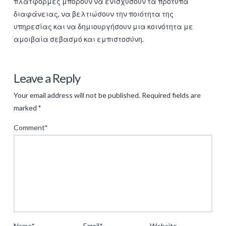
πλατφόρμες μπορούν να ενισχύσουν τα πρότυπα
διαφάνειας, να βελτιώσουν την ποιότητα της
υπηρεσίας και να δημιουργήσουν μια κοινότητα με
αμοιβαία σεβασμό και εμπιστοσύνη.
Levac
Παιχνίδια
Leave a Reply
και
Your email address will not be published.
Required fields are
Εμπειρίες
marked
*
Παικτών
Comment
*
στον
Ηλεκτρονικό
Τζόγο:
Η
Διεύρυνση
των
Οριζόντων
Name
*
Email
*
Website