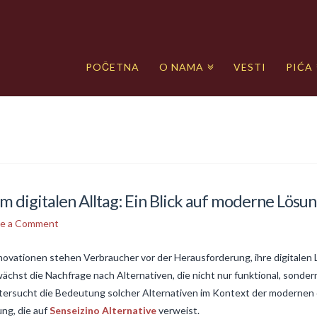
POČETNA
O NAMA
VESTI
PIĆA
im digitalen Alltag: Ein Blick auf moderne Lösu
ve a Comment
nnovationen stehen Verbraucher vor der Herausforderung, ihre digitale
ächst die Nachfrage nach Alternativen, die nicht nur funktional, sonder
untersucht die Bedeutung solcher Alternativen im Kontext der modernen 
ng, die auf
Senseizino Alternative
verweist.