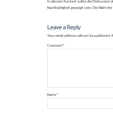
In diesem Kontext sollte die Diskussion 
Nachhaltigkeit geprägt sein. Die Wahl der 
Levac
Innovative
Leave a Reply
Alternativen
Your email address will not be published.
R
im
Comment
*
digitalen
Alltag:
Ein
Blick
auf
moderne
Lösungen
04.20.2025
Name
*