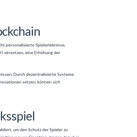
ockchain
ht personalisierte Spielerlebnisse,
I einsetzen, eine Erhöhung der
nissen. Durch dezentralisierte Systeme
nnovationen setzen, können sich
ksspiel
iert, um den Schutz der Spieler zu