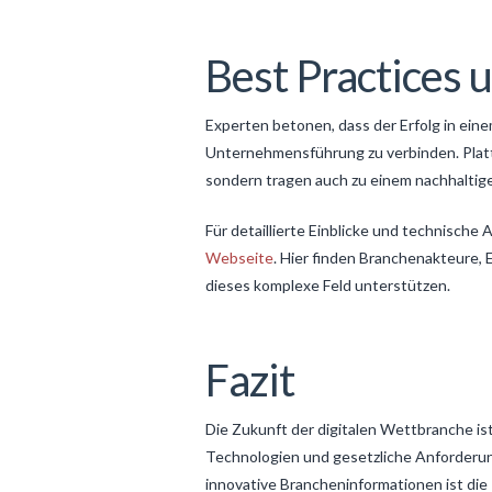
Best Practices 
Experten betonen, dass der Erfolg in ein
Unternehmensführung zu verbinden. Plattfo
sondern tragen auch zu einem nachhaltig
Für detaillierte Einblicke und technische
Webseite
. Hier finden Branchenakteure,
dieses komplexe Feld unterstützen.
Fazit
Die Zukunft der digitalen Wettbranche is
Technologien und gesetzliche Anforderung
innovative Brancheninformationen ist die