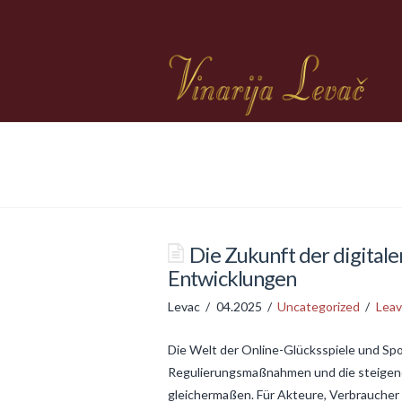
Die Zukunft der digitale
Entwicklungen
Levac
04.2025
Uncategorized
Lea
Die Welt der Online-Glücksspiele und Sp
Regulierungsmaßnahmen und die steigend
gleichermaßen. Für Akteure, Verbraucher 