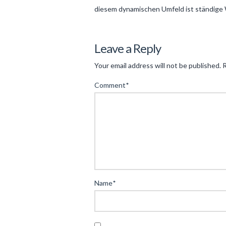
diesem dynamischen Umfeld ist ständige W
Levac
Die
Leave a Reply
Zukunft
Your email address will not be published.
R
der
Comment
*
digitalen
Wettbranche:
Innovationen,
Sicherheit
und
regulatorische
Entwicklungen
04.20.2025
Name
*