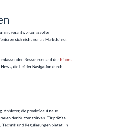
en
en mit verantwortungsvoller
nieren sich nicht nur als Marktführer,
der umfassenden Ressourcen auf der
Kinbet
 News, die bei der Navigation durch
 Anbieter, die proaktiv auf neue
auen der Nutzer stärken. Für präzise,
, Technik und Regulierungen bietet. In