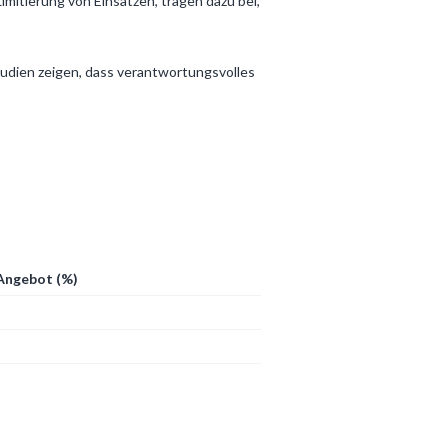
mitierung von Einsätzen, tragen dazu bei,
udien zeigen, dass verantwortungsvolles
Angebot (%)