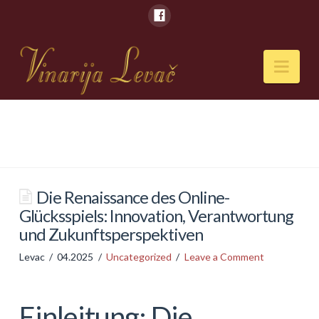
Nav
POČETNA
O NAMA
Naši kapaciteti
Die Renaissance des Online-
Glücksspiels: Innovation, Verantwortung
VESTI
und Zukunftsperspektiven
PIĆA
Levac
04.2025
Uncategorized
Leave a Comment
Vina
Rakije
Einleitung: Die