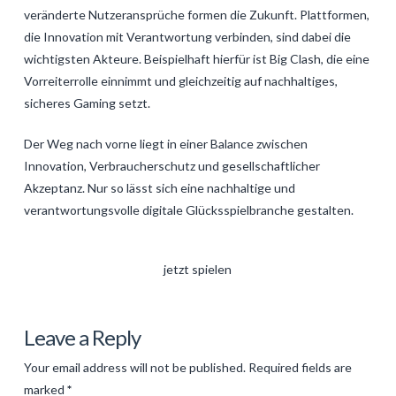
veränderte Nutzeransprüche formen die Zukunft. Plattformen,
die Innovation mit Verantwortung verbinden, sind dabei die
wichtigsten Akteure. Beispielhaft hierfür ist Big Clash, die eine
Vorreiterrolle einnimmt und gleichzeitig auf nachhaltiges,
sicheres Gaming setzt.
Der Weg nach vorne liegt in einer Balance zwischen
Innovation, Verbraucherschutz und gesellschaftlicher
Akzeptanz. Nur so lässt sich eine nachhaltige und
verantwortungsvolle digitale Glücksspielbranche gestalten.
jetzt spielen
Levac
Die
Leave a Reply
Renaissance
Your email address will not be published.
Required fields are
des
marked
*