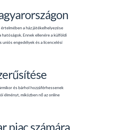
Magyarországon
y értelmében a ház játékelhelyezése
a hatóságok. Ennek ellenére a külföldi
s uniós engedélyek és a licencelési
zerűsítése
bármikor és bárhol hozzáférhessenek
lói élményt, miközben nő az online
ar piac számára