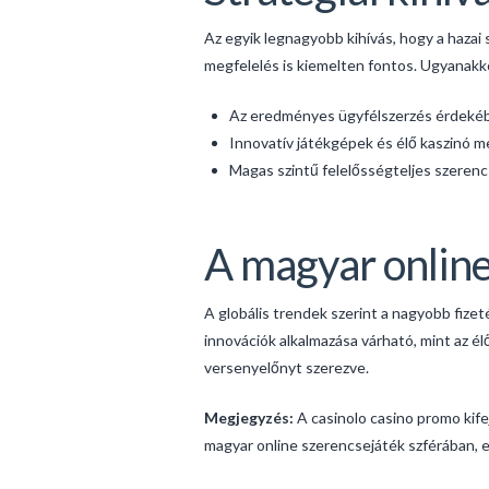
Az egyik legnagyobb kihívás, hogy a hazai 
megfelelés is kiemelten fontos. Ugyanakkor
Az eredményes ügyfélszerzés érdekébe
Innovatív játékgépek és élő kaszinó m
Magas szintű felelősségteljes szerencs
A magyar online
A globális trendek szerint a nagyobb fize
innovációk alkalmazása várható, mint az él
versenyelőnyt szerezve.
Megjegyzés:
A casinolo casino promo kif
magyar online szerencsejáték szférában, e