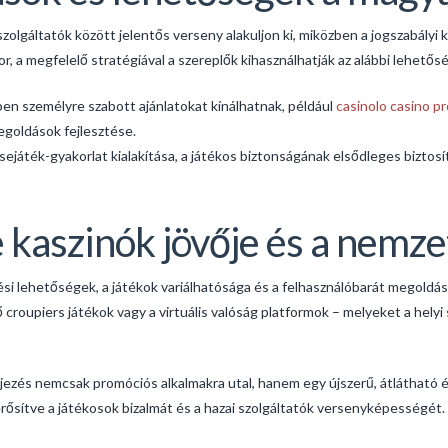
szolgáltatók között jelentős verseny alakuljon ki, miközben a jogszabályi
, a megfelelő stratégiával a szereplők kihasználhatják az alábbi lehetős
n személyre szabott ajánlatokat kínálhatnak, például
casinolo casino p
egoldások fejlesztése.
ejáték-gyakorlat kialakítása, a játékos biztonságának elsődleges biztosí
 kaszinók jövője és a nemze
tési lehetőségek, a játékok variálhatósága és a felhasználóbarát megold
ő croupiers játékok vagy a virtuális valóság platformok – melyeket a hely
ejezés nemcsak promóciós alkalmakra utal, hanem egy újszerű, átlátható 
rősítve a játékosok bizalmát és a hazai szolgáltatók versenyképességét.