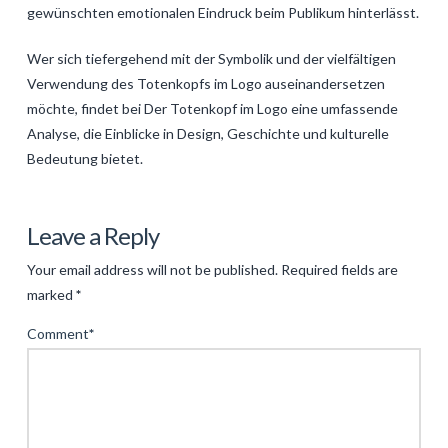
gewünschten emotionalen Eindruck beim Publikum hinterlässt.
Wer sich tiefergehend mit der Symbolik und der vielfältigen
Verwendung des Totenkopfs im Logo auseinandersetzen
möchte, findet bei Der Totenkopf im Logo eine umfassende
Analyse, die Einblicke in Design, Geschichte und kulturelle
Bedeutung bietet.
Levac
Das
Leave a Reply
ikonische
Your email address will not be published.
Required fields are
Totenkopf-
marked
*
Logo:
Comment
*
Symbolik,
Design
und
Kultstatus
04.19.2025