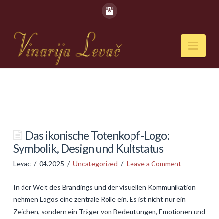
Nav
POČETNA
O NAMA
Naši kapaciteti
Das ikonische Totenkopf-Logo:
Symbolik, Design und Kultstatus
VESTI
Levac
04.2025
Uncategorized
Leave a Comment
PIĆA
In der Welt des Brandings und der visuellen Kommunikation
Vina
nehmen Logos eine zentrale Rolle ein. Es ist nicht nur ein
Rakije
Zeichen, sondern ein Träger von Bedeutungen, Emotionen und