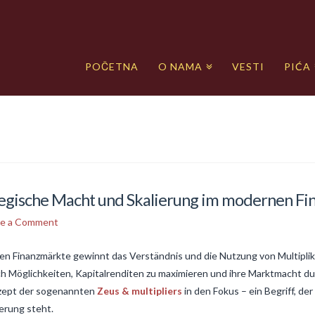
POČETNA
O NAMA
VESTI
PIĆA
ategische Macht und Skalierung im modernen F
ve a Comment
alen Finanzmärkte gewinnt das Verständnis und die Nutzung von Multip
Möglichkeiten, Kapitalrenditen zu maximieren und ihre Marktmacht du
onzept der sogenannten
Zeus & multipliers
in den Fokus – ein Begriff, der
erung steht.