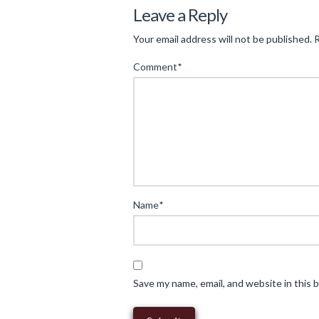
Zeus
Leave a Reply
&
Your email address will not be published.
R
Multipliers:
Comment
*
Strategische
Macht
und
Skalierung
im
modernen
Finanzwesen
04.17.2025
Name
*
Save my name, email, and website in this 