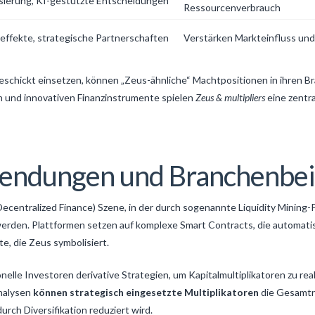
sierung, KI-gestützte Entscheidungen
Ressourcenverbrauch
ffekte, strategische Partnerschaften
Verstärken Markteinfluss un
eschickt einsetzen, können „Zeus-ähnliche“ Machtpositionen in ihren B
und innovativen Finanzinstrumente spielen
Zeus & multipliers
eine zentra
endungen und Branchenbei
 (Decentralized Finance) Szene, in der durch sogenannte Liquidity Minin
werden. Plattformen setzen auf komplexe Smart Contracts, die automatisi
e, die Zeus symbolisiert.
lle Investoren derivative Strategien, um Kapitalmultiplikatoren zu real
analysen
können strategisch eingesetzte Multiplikatoren
die Gesamtre
urch Diversifikation reduziert wird.