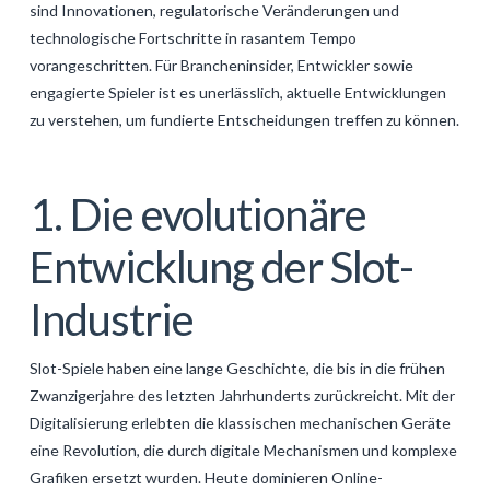
sind Innovationen, regulatorische Veränderungen und
GALERIJA
technologische Fortschritte in rasantem Tempo
vorangeschritten. Für Brancheninsider, Entwickler sowie
KONTAKT
engagierte Spieler ist es unerlässlich, aktuelle Entwicklungen
SEARCH
zu verstehen, um fundierte Entscheidungen treffen zu können.
1. Die evolutionäre
Entwicklung der Slot-
Industrie
Slot-Spiele haben eine lange Geschichte, die bis in die frühen
Zwanzigerjahre des letzten Jahrhunderts zurückreicht. Mit der
Digitalisierung erlebten die klassischen mechanischen Geräte
eine Revolution, die durch digitale Mechanismen und komplexe
Grafiken ersetzt wurden. Heute dominieren Online-