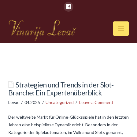
Nav
POČETNA
O NAMA
Naši kapaciteti
Strategien und Trends in der Slot-
Branche: Ein Expertenüberblick
VESTI
Levac
04.2025
Uncategorized
Leave a Comment
PIĆA
Der weltweite Markt für Online-Glücksspiele hat in den letzten
Vina
Jahren eine beispiellose Dynamik erlebt. Besonders in der
Rakije
Kategorie der Spielautomaten, im Volksmund Slots genannt,