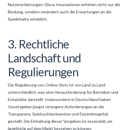
Nutzererfahrungen. Diese Innovationen erhöhen nicht nur die
Bindung, sondern verändern auch die Erwartungen an die
Spielinhalte erheblich.
3. Rechtliche
Landschaft und
Regulierungen
Die Regulierung von Online-Slots ist von Land zu Land
unterschiedlich, was eine Herausforderung für Betreiber und
Entwickler darstellt. Insbesondere in Deutschland haben
Gesetzgeber jüngst strengere Anforderungen an die
Transparenz, Spielsuchtprävention und Datenintegrität
gestellt. Die Einhaltung dieser Vorgaben ist essenziell, um
langfristig auf dem Markt bestehen zu können.