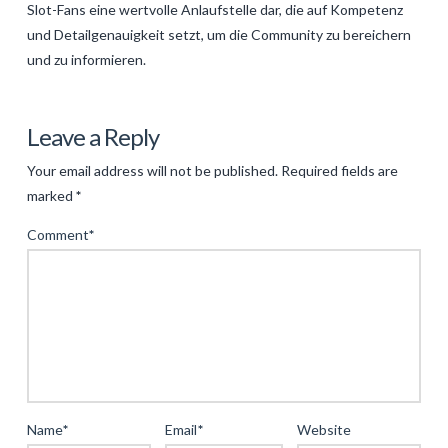
Slot-Fans eine wertvolle Anlaufstelle dar, die auf Kompetenz
und Detailgenauigkeit setzt, um die Community zu bereichern
und zu informieren.
Levac
Strategien
Leave a Reply
und
Your email address will not be published.
Required fields are
Trends
marked
*
in
Comment
*
der
Slot-
Branche:
Ein
Expertenüberblick
04.17.2025
Name
*
Email
*
Website