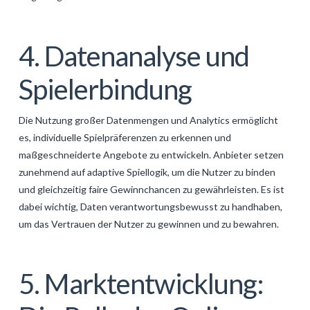
4. Datenanalyse und
Spielerbindung
Die Nutzung großer Datenmengen und Analytics ermöglicht
es, individuelle Spielpräferenzen zu erkennen und
maßgeschneiderte Angebote zu entwickeln. Anbieter setzen
zunehmend auf adaptive Spiellogik, um die Nutzer zu binden
und gleichzeitig faire Gewinnchancen zu gewährleisten. Es ist
dabei wichtig, Daten verantwortungsbewusst zu handhaben,
um das Vertrauen der Nutzer zu gewinnen und zu bewahren.
5. Marktentwicklung: