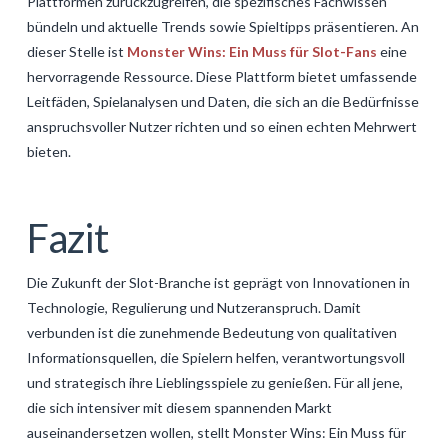
Plattformen zurückzugreifen, die spezifisches Fachwissen
bündeln und aktuelle Trends sowie Spieltipps präsentieren. An
dieser Stelle ist
Monster Wins: Ein Muss für Slot-Fans
eine
hervorragende Ressource. Diese Plattform bietet umfassende
Leitfäden, Spielanalysen und Daten, die sich an die Bedürfnisse
anspruchsvoller Nutzer richten und so einen echten Mehrwert
bieten.
Fazit
Die Zukunft der Slot-Branche ist geprägt von Innovationen in
Technologie, Regulierung und Nutzeranspruch. Damit
verbunden ist die zunehmende Bedeutung von qualitativen
Informationsquellen, die Spielern helfen, verantwortungsvoll
und strategisch ihre Lieblingsspiele zu genießen. Für all jene,
die sich intensiver mit diesem spannenden Markt
auseinandersetzen wollen, stellt Monster Wins: Ein Muss für