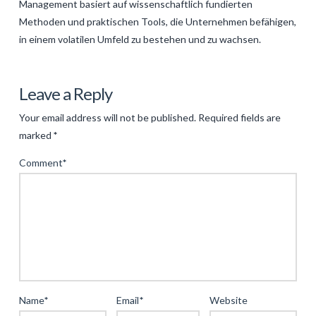
Management basiert auf wissenschaftlich fundierten
Methoden und praktischen Tools, die Unternehmen befähigen,
in einem volatilen Umfeld zu bestehen und zu wachsen.
Levac
Strategien
Leave a Reply
für
Your email address will not be published.
Required fields are
nachhaltigen
marked
*
Geschäftserfolg:
Comment
*
Ein
tiefgehender
Blick
auf
bewährte
Methoden
04.17.2025
Name
*
Email
*
Website