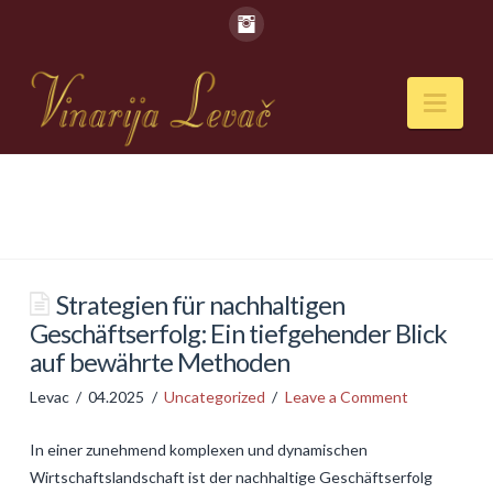
Nav
POČETNA
O NAMA
Naši kapaciteti
Strategien für nachhaltigen
Geschäftserfolg: Ein tiefgehender Blick
VESTI
auf bewährte Methoden
PIĆA
Levac
04.2025
Uncategorized
Leave a Comment
Vina
In einer zunehmend komplexen und dynamischen
Rakije
Wirtschaftslandschaft ist der nachhaltige Geschäftserfolg