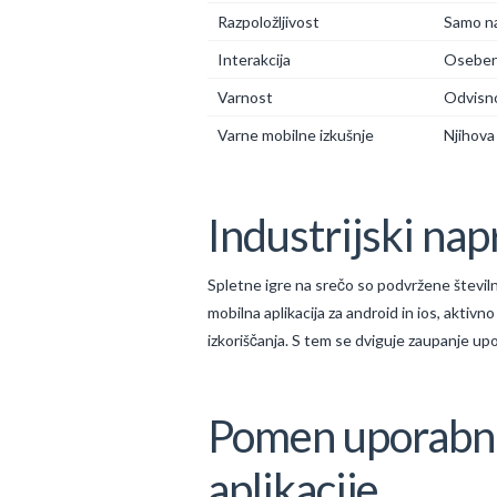
Razpoložljivost
Samo na
Interakcija
Oseben s
Varnost
Odvisno
Varne mobilne izkušnje
Njihova
Industrijski nap
Spletne igre na srečo so podvržene številnim
mobilna aplikacija za android in ios, aktiv
izkoriščanja. S tem se dviguje zaupanje up
Pomen uporabniš
aplikacije