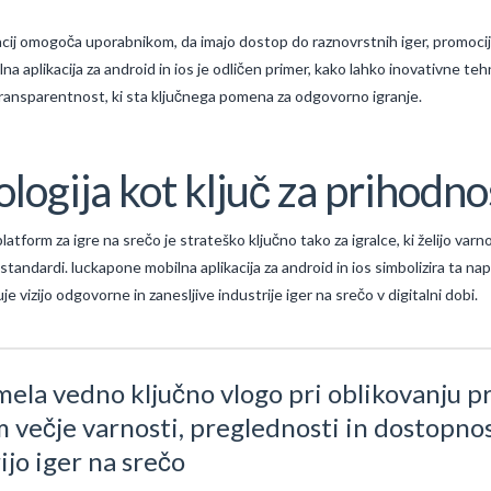
acij omogoča uporabnikom, da imajo dostop do raznovrstnih iger, promocij 
 aplikacija za android in ios je odličen primer, kako lahko inovativne teh
n transparentnost, ki sta ključnega pomena za odgovorno igranje.
logija kot ključ za prihodno
form za igre na srečo je strateško ključno tako za igralce, ki želijo varno 
standardi. luckapone mobilna aplikacija za android in ios simbolizira ta nap
uje vizijo odgovorne in zanesljive industrije iger na srečo v digitalni dobi.
imela vedno ključno vlogo pri oblikovanju p
m večje varnosti, preglednosti in dostopnost
ijo iger na srečo