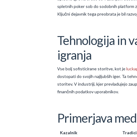
spletnih poker sob do sodobnih platform z 
Ključni dejavnik tega preobrata je bil razvoj
Tehnologija in 
igranja
Vse bolj sofisticirane storitve, kot je
lucka
dostopati do svojih najljubših iger. Ta teh
storitev. V industriji, kjer prevladujejo z
finančnih podatkov uporabnikov.
Primerjava med d
Kazalnik
Tradici