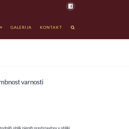
GALERIJA
KONTAKT
embnost varnosti
dnjih oblik njenih predstavitev v obliki