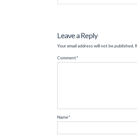
Levac
Razumeti
Leave a Reply
pomen
Your email address will not be published.
R
in
Comment
*
vpliv
spletnih
igralnic:
tehnološki
napredek
in
pomembnost
Name
*
varnosti
04.17.2025