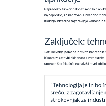
Napredek v funkcionalnosti mobilnih aplik
najnaprednejših napravah. luckapone mobilna
izkušnjo, hkrati pa zagotavljajo varnost i
Zaključek: tehno
Razumevanje pomena in vpliva naprednih plat
ki mora zagotoviti skladnost z varnostnimi 
uporabniško izkušnjo na najvišji ravni, oblik
“Tehnologija je in bo 
srečo, z zagotavljanje
strokovnjak za industr