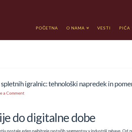
POČETNA
O NAMA
VESTI
PIĆA
spletnih igralnic: tehnološki napredek in pom
ve a Comment
je do digitalne dobe
tju postale eden najhitreje rastočih segmentov v industriji zabave. Od zgo