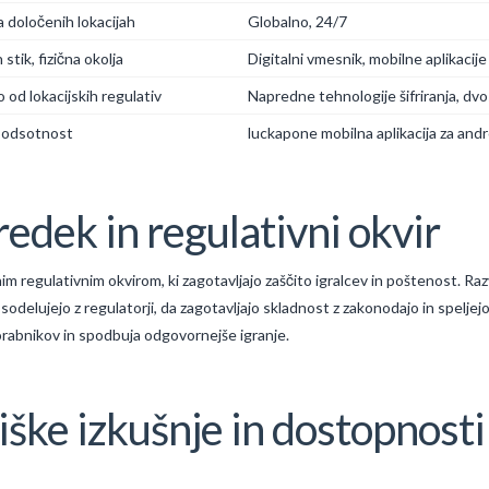
 določenih lokacijah
Globalno, 24/7
tik, fizična okolja
Digitalni vmesnik, mobilne aplikacije
 od lokacijskih regulativ
Napredne tehnologije šifriranja, dvo
 odsotnost
luckapone mobilna aplikacija za andro
redek in regulativni okvir
 regulativnim okvirom, ki zagotavljajo zaščito igralcev in poštenost. Razvi
no sodelujejo z regulatorji, da zagotavljajo skladnost z zakonodajo in spelj
orabnikov in spodbuja odgovornejše igranje.
ke izkušnje in dostopnosti