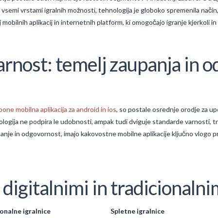
vsemi vrstami igralnih možnosti, tehnologija je globoko spremenila način, 
 mobilnih aplikacij in internetnih platform, ki omogočajo igranje kjerkoli in
varnost: temelj zaupanja in 
pone mobilna aplikacija za android in ios
, so postale osrednje orodje za up
nologija ne podpira le udobnosti, ampak tudi dviguje standarde varnosti, t
aupanje in odgovornost, imajo kakovostne mobilne aplikacije ključno vlogo pr
igitalnimi in tradicionalni
onalne igralnice
Spletne igralnice