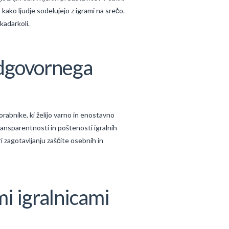
kako ljudje sodelujejo z igrami na srečo.
 kadarkoli.
odgovornega
orabnike, ki želijo varno in enostavno
ransparentnosti in poštenosti igralnih
i zagotavljanju zaščite osebnih in
mi igralnicami