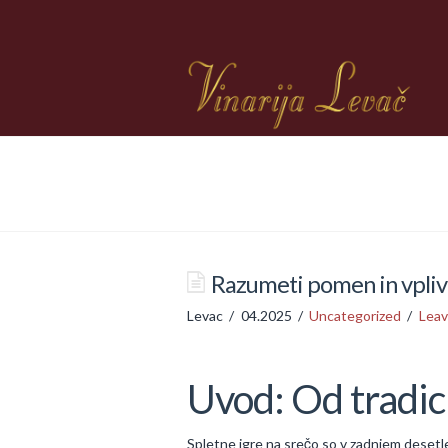
Razumeti pomen in vpliv 
Levac
04.2025
Uncategorized
Lea
Uvod: Od tradici
Spletne igre na srečo so v zadnjem desetle