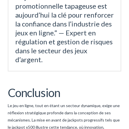
promotionnelle tapageuse est
aujourd’hui la clé pour renforcer
la confiance dans l’industrie des
jeux en ligne.” — Expert en
régulation et gestion de risques
dans le secteur des jeux
d’argent.
Conclusion
Le jeu en ligne, tout en étant un secteur dynamique, exige une
réflexion stratégique profonde dans la conception de ses
mécanismes. La mise en avant de jackpots progressifs tels que
le jackpot x500 illustre cette tendance, où innovation,