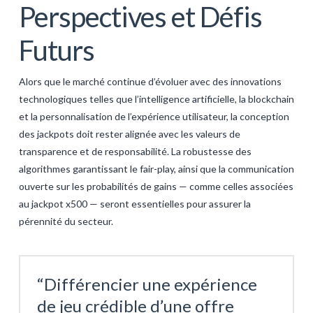
Perspectives et Défis
Futurs
Alors que le marché continue d’évoluer avec des innovations
technologiques telles que l’intelligence artificielle, la blockchain
et la personnalisation de l’expérience utilisateur, la conception
des jackpots doit rester alignée avec les valeurs de
transparence et de responsabilité. La robustesse des
algorithmes garantissant le fair-play, ainsi que la communication
ouverte sur les probabilités de gains — comme celles associées
au jackpot x500 — seront essentielles pour assurer la
pérennité du secteur.
“Différencier une expérience
de jeu crédible d’une offre