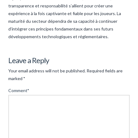
transparence et responsabilité s’allient pour créer une
expérience à la fois captivante et fiable pour les joueurs. La
maturité du secteur dépendra de sa capacité à continuer
d’intégrer ces principes fondamentaux dans ses futurs
développements technologiques et réglementaires.
Levac
Les
Leave a Reply
Évolutions
Your email address will not be published.
Required fields are
Stratégiques
marked
*
dans
Comment
*
la
Conception
des
Jeux
de