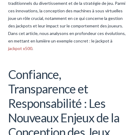
traditionnels du divertissement et de la stratégie de jeu. Parmi
GALERIJA
ces innovations, la conception des machines à sous virtuelles
KONTAKT
joue un rôle crucial, notamment en ce qui concerne la gestion
des jackpots et leur impact sur le comportement des joueurs.
SEARCH
Dans cet article, nous analysons en profondeur ces évolutions,
en mettant en lumière un exemple concret : le jackpot à
jackpot x500
.
Confiance,
Transparence et
Responsabilité : Les
Nouveaux Enjeux de la
Conception des Jeux