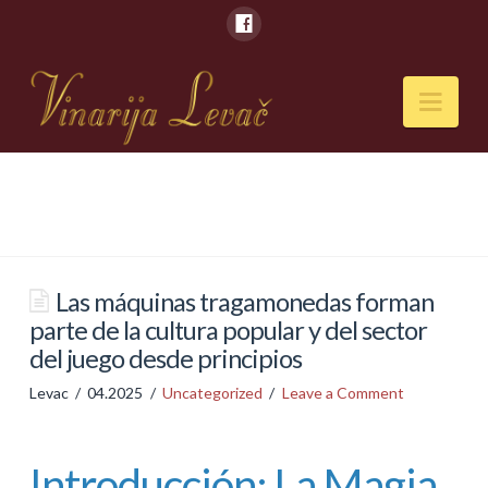
Nav
POČETNA
O NAMA
Naši kapaciteti
Las máquinas tragamonedas forman
parte de la cultura popular y del sector
VESTI
del juego desde principios
PIĆA
Levac
04.2025
Uncategorized
Leave a Comment
Vina
Rakije
Introducción: La Magia