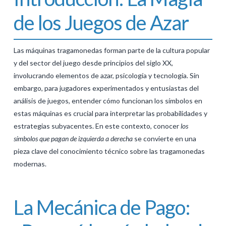
GALERIJA
de los Juegos de Azar
KONTAKT
Las máquinas tragamonedas forman parte de la cultura popular
SEARCH
y del sector del juego desde principios del siglo XX,
involucrando elementos de azar, psicología y tecnología. Sin
embargo, para jugadores experimentados y entusiastas del
análisis de juegos, entender cómo funcionan los símbolos en
estas máquinas es crucial para interpretar las probabilidades y
estrategias subyacentes. En este contexto, conocer
los
símbolos que pagan de izquierda a derecha
se convierte en una
pieza clave del conocimiento técnico sobre las tragamonedas
modernas.
La Mecánica de Pago: