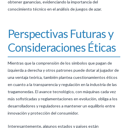
obtener ganancias, evidenciando la importancia del
conocimiento técnico en el análisis de juegos de azar.
Perspectivas Futuras y
Consideraciones Éticas
Mientras que la comprensión de los símbolos que pagan de
izquierda a derecha y otros patrones puede dotar al jugador de
una ventaja teórica, también plantea cuestionamientos éticos
en cuanto a la transparencia y regulación en la industria de las
tragamonedas. El avance tecnológico, con máquinas cada vez
más sofisticadas y reglamentaciones en evolución, obliga a los
desarrolladores y reguladores a mantener un equilibrio entre
innovación y protección del consumidor.
Interesantemente, algunos estados y países están