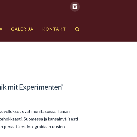
GALERIJA
KONTAKT
nik mit Experimenten”
sovellukset ovat monitasoisia. Tämän
tehokkaasti. Suomessa ja kansainvälisesti
an periaatteet integroidaan uusien