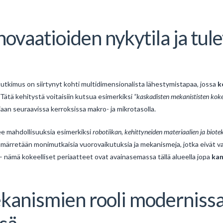
ovaatioiden nykytila ja tul
tkimus on siirtynyt kohti multidimensionalista lähestymistapaa, jossa
k
 Tätä kehitystä voitaisiin kutsua esimerkiksi
“kaskadisten mekanististen kok
iaan seuraavissa kerroksissa makro- ja mikrotasolla.
ee mahdollisuuksia esimerkiksi
robotiikan, kehittyneiden materiaalien ja biote
ymmärretään monimutkaisia vuorovaikutuksia ja mekanismeja, jotka eivät va
– nämä kokeelliset periaatteet ovat avainasemassa tällä alueella jopa
kan
kanismien rooli moderniss