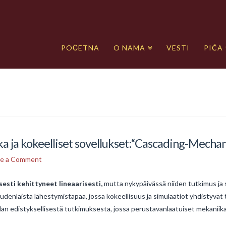
POČETNA
O NAMA
VESTI
PIĆA
ka ja kokeelliset sovellukset:“Cascading-Mecha
ve a Comment
esti kehittyneet lineaarisesti,
mutta nykypäivässä niiden tutkimus ja 
nlaista lähestymistapaa, jossa kokeellisuus ja simulaatiot yhdistyvät 
an edistyksellisestä tutkimuksesta, jossa perustavanlaatuiset mekaniik