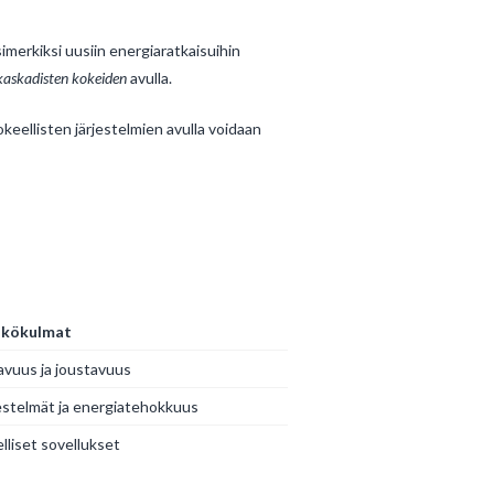
simerkiksi uusiin energiaratkaisuihin
kaskadisten kokeiden
avulla.
okeellisten järjestelmien avulla voidaan
näkökulmat
vuus ja joustavuus
estelmät ja energiatehokkuus
lliset sovellukset