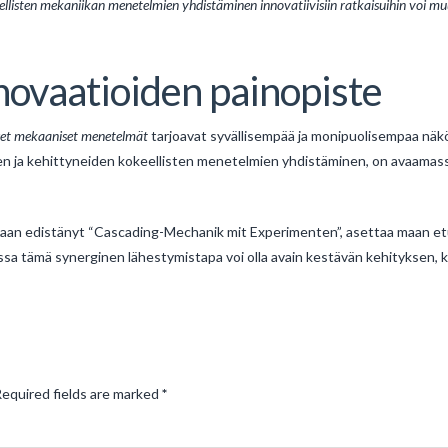
llisten mekaniikan menetelmien yhdistäminen innovatiivisiin ratkaisuihin voi muu
novaatioiden painopiste
iset mekaaniset menetelmät
tarjoavat syvällisempää ja monipuolisempaa näkök
en ja kehittyneiden kokeellisten menetelmien yhdistäminen, on avaamass
taan edistänyt “Cascading-Mechanik mit Experimenten”, asettaa maan etu
sa tämä synerginen lähestymistapa voi olla avain kestävän kehityksen, k
equired fields are marked
*