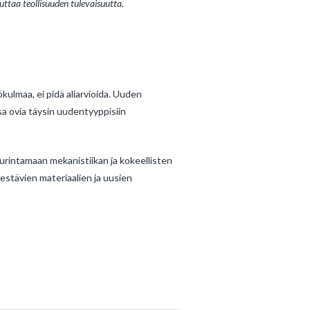
ttaa teollisuuden tulevaisuutta.
ulmaa, ei pidä aliarvioida. Uuden
a ovia täysin uudentyyppisiin
rintamaan mekanistiikan ja kokeellisten
estävien materiaalien ja uusien