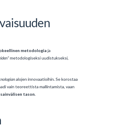
evaisuuden
okeellinen metodologia
ja
eiden”
metodologiseksi uudistukseksi,
knologian
alojen innovaatioihin. Se korostaa
adi vain teoreettista mallintamista, vaan
sainvälisen tason
.
a