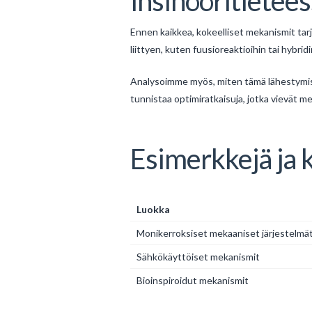
insinööritietee
Ennen kaikkea, kokeelliset mekanismit tar
liittyen, kuten fuusioreaktioihin tai hybr
Analysoimme myös, miten tämä lähestymi
tunnistaa optimiratkaisuja, jotka vievät m
Esimerkkejä ja 
Luokka
Monikerroksiset mekaaniset järjestelmä
Sähkökäyttöiset mekanismit
Bioinspiroidut mekanismit