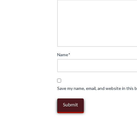
sovellukset:“Cascading-
Mechanik
mit
Experimenten”
04.17.2025
Name
*
Save my name, email, and website in this 