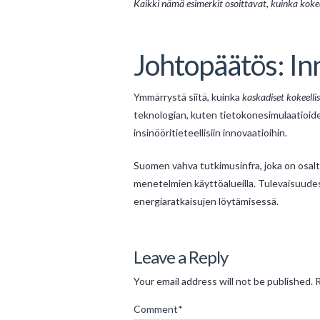
Kaikki nämä esimerkit osoittavat, kuinka kokee
Johtopäätös: In
Ymmärrystä siitä, kuinka
kaskadiset kokeell
teknologian, kuten tietokonesimulaatioid
insinööritieteellisiin innovaatioihin.
Suomen vahva tutkimusinfra, joka on osal
menetelmien käyttöalueilla. Tulevaisuudes
energiaratkaisujen löytämisessä.
Levac
Innovatiivinen
Leave a Reply
mekaniikka
Your email address will not be published.
R
ja
Comment
*
kokeelliset