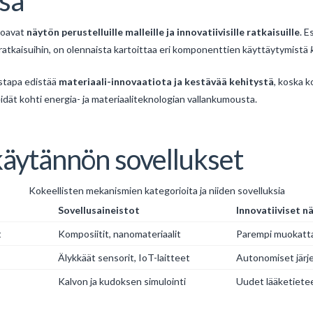
ssä
joavat
näytön perustelluille malleille ja innovatiivisille ratkaisuille
. E
idiratkaisuihin, on olennaista kartoittaa eri komponenttien käyttäytymistä
stapa edistää
materiaali-innovaatiota ja kestävää kehitystä
, koska k
eidät kohti energia- ja materiaaliteknologian vallankumousta.
käytännön sovellukset
Kokeellisten mekanismien kategorioita ja niiden sovelluksia
Sovellusaineistot
Innovatiiviset 
t
Komposiitit, nanomateriaalit
Parempi muokatta
Älykkäät sensorit, IoT-laitteet
Autonomiset järj
Kalvon ja kudoksen simulointi
Uudet lääketietee