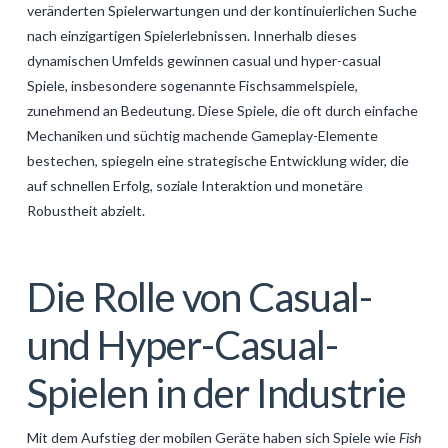
veränderten Spielerwartungen und der kontinuierlichen Suche
GALERIJA
nach einzigartigen Spielerlebnissen. Innerhalb dieses
KONTAKT
dynamischen Umfelds gewinnen casual und hyper-casual
Spiele, insbesondere sogenannte Fischsammelspiele,
SEARCH
zunehmend an Bedeutung. Diese Spiele, die oft durch einfache
Mechaniken und süchtig machende Gameplay-Elemente
bestechen, spiegeln eine strategische Entwicklung wider, die
auf schnellen Erfolg, soziale Interaktion und monetäre
Robustheit abzielt.
Die Rolle von Casual-
und Hyper-Casual-
Spielen in der Industrie
Mit dem Aufstieg der mobilen Geräte haben sich Spiele wie
Fish