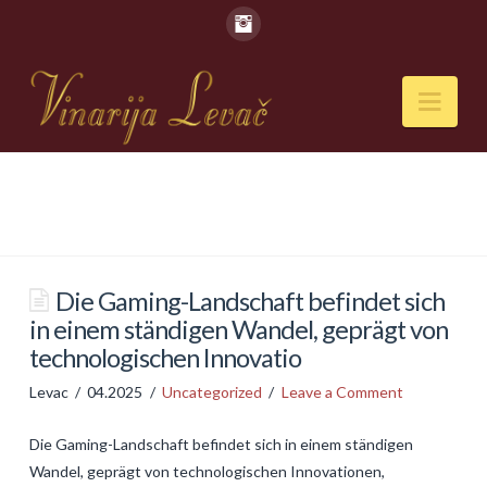
Nav
POČETNA
O NAMA
Naši kapaciteti
Die Gaming-Landschaft befindet sich
in einem ständigen Wandel, geprägt von
VESTI
technologischen Innovatio
PIĆA
Levac
04.2025
Uncategorized
Leave a Comment
Vina
Die Gaming-Landschaft befindet sich in einem ständigen
Rakije
Wandel, geprägt von technologischen Innovationen,