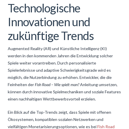
Technologische
Innovationen und
zukünftige Trends
Augmented Reality (AR) und Künstliche Intelligenz (KI)
werden in den kommenden Jahren die Entwicklung solcher
Spiele weiter vorantreiben. Durch personalisierte
Spielerlebnisse und adaptive Schwierigkeitsgrade wird es
möglich, die Nutzerbindung zu erhöhen. Entwickler, die die
Feinheiten der
Fish Road – Wie spielt man?
Anleitung umsetzen,
können durch innovative Spielmechaniken und soziale Features
einen nachhaltigen Wettbewerbsvorteil erzielen.
Ein Blick auf die Top-Trends zeigt, dass Spiele mit offenen
Ökosystemen, kompatiblen sozialen Netzwerken und
vielfältigen Monetarisierungsoptionen, wie es bei
Fish Road