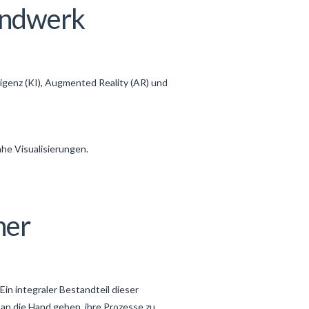
Handwerk
ligenz (KI), Augmented Reality (AR) und
he Visualisierungen.
ner
Ein integraler Bestandteil dieser
 an die Hand geben, ihre Prozesse zu