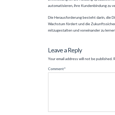
automatisieren, ihre Kundenbindung zu v
Die Herausforderung besteht darin, die Di
Wachstum fördert und die Zukunftssicheru
mitzugestalten und voneinander zu lernen
Levac
Das
Leave a Reply
Digitale
Your email address will not be published.
R
Handwerk:
Comment
*
Innovationen
und
Trends
in
der
handwerklichen