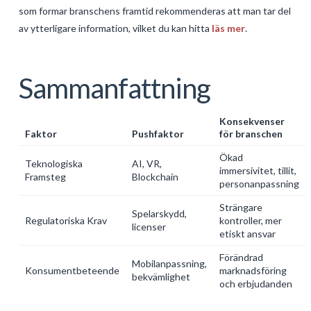
som formar branschens framtid rekommenderas att man tar del
av ytterligare information, vilket du kan hitta
läs mer
.
Sammanfattning
Konsekvenser
Faktor
Pushfaktor
för branschen
Ökad
Teknologiska
AI, VR,
immersivitet, tillit,
Framsteg
Blockchain
personanpassning
Strängare
Spelarskydd,
Regulatoriska Krav
kontroller, mer
licenser
etiskt ansvar
Förändrad
Mobilanpassning,
Konsumentbeteende
marknadsföring
bekvämlighet
och erbjudanden