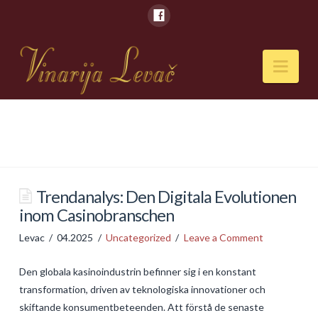
Nav
POČETNA
O NAMA
Naši kapaciteti
Trendanalys: Den Digitala Evolutionen
inom Casinobranschen
VESTI
Levac
04.2025
Uncategorized
Leave a Comment
PIĆA
Den globala kasinoindustrin befinner sig i en konstant
Vina
transformation, driven av teknologiska innovationer och
Rakije
skiftande konsumentbeteenden. Att förstå de senaste