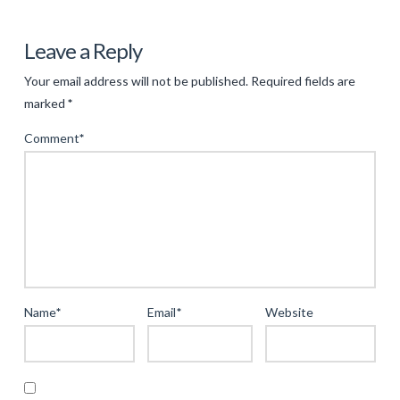
Levac
Trendanalys:
Leave a Reply
Den
Your email address will not be published.
Required fields are
Digitala
marked
*
Evolutionen
Comment
*
inom
Casinobranschen
04.16.2025
Name
*
Email
*
Website