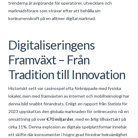
trenderna är avgörande för operatörer, utvecklare och
GALERIJA
marknadsförare som strävar efter att behålla sin
konkurrenskraft på en alltmer digital marknad.
KONTAKT
SEARCH
Digitaliseringens
Framväxt – Från
Tradition till Innovation
Historiskt sett var casinospel ofta förknippade med fysiska
lokaler, men med framväxten av internet och mobilteknologi har
denna bild snabbt förändrats. Enligt en rapport från
Statista
för
2023 uppskattas den globala marknaden för onlinecasino nå en
omsättning på över
€70 miljarder
, med en årlig tillväxttakt på
cirka 11%. Denna explosion av digitala spelplattformar innebär
ett skifte där konsumenter i högre grad föredrar bekvämlighet