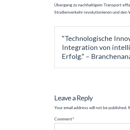
Übergang zu nachhaltigem Transport effi
Straßenverkehr revolutionieren und den W
“Technologische Inno
Integration von intel
Erfolg.” – Branchenan
Levac
Innovationen
Leave a Reply
im
Your email address will not be published.
R
Bereich
Comment
*
elektrischer