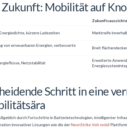
ie Zukunft: Mobilität auf Kn
Zukunftsaussicht
 Energiedichte, kürzere Ladezeiten
Marktreife innerhal
ng von erneuerbaren Energien, verbesserte
Breit flächendecken
Erweiterte Anwend
ergieflüsse, Netzstabilität
Energiesysteminteg
heidende Schritt in eine ver
ilitätsära
aßgeblich durch Fortschritte in Batterietechnologien, intelligenter Infr
gration innovativer Lösungen wie die der
NeonStrike Volt mobil
Plattform