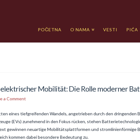
POČETNA
O NAMA
VESTI
PIĆA
elektrischer Mobilität: Die Rolle moderner Ba
ve a Comment
itten eines tiefgreifenden Wandels, angetrieben durch den dringenden B
euge (EVs) zunehmend in den Fokus rücken, stehen Batterietechnologie
ext gewinnen neuartige Mobilitätsplattformen und stromlinienförmige
reich kommen dabei besondere Bedeutung zu.