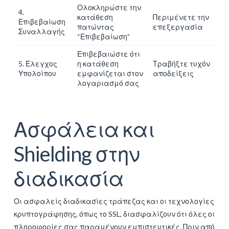
Ολοκληρώστε την
4.
κατάθεση
Περιμένετε την
Επιβεβαίωση
πατώντας
επεξεργασία
Συναλλαγής
“Επιβεβαίωση”
Επιβεβαιώστε ότι
5. Έλεγχος
η κατάθεση
Τραβήξτε τυχόν
Υπολοίπου
εμφανίζεται στον
αποδείξεις
λογαριασμό σας
Ασφάλεια και
Shielding στην
διαδικασία
Οι ασφαλείς διαδικασίες τράπεζας και οι τεχνολογίες
κρυπτογράφησης, όπως το SSL, διασφαλίζουν ότι όλες οι
πληροφορίες σας παραμένουν εμπιστευτικές. Πριν από