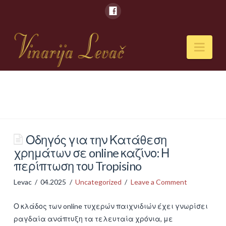
Nav
POČETNA
O NAMA
Naši kapaciteti
Οδηγός για την Κατάθεση
χρημάτων σε online καζίνο: Η
VESTI
περίπτωση του Tropisino
PIĆA
Levac
04.2025
Uncategorized
Leave a Comment
Vina
Ο κλάδος των online τυχερών παιχνιδιών έχει γνωρίσει
Rakije
ραγδαία ανάπτυξη τα τελευταία χρόνια, με