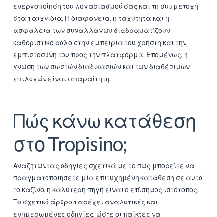
ενεργοποίηση του λογαριασμού σας και τη συμμετοχή
στα παιχνίδια. Η διαφάνεια, η ταχύτητα και η
ασφάλεια των συναλλαγών διαδραματίζουν
καθοριστικό ρόλο στην εμπειρία του χρήστη και την
εμπιστοσύνη του προς την πλατφόρμα. Επομένως, η
γνώση των σωστών διαδικασιών και των διαθέσιμων
επιλογών είναι απαραίτητη.
Πώς κάνω κατάθεση
στο Tropisino;
Αναζητώντας οδηγίες σχετικά με το πώς μπορείτε να
πραγματοποιήσετε μία επιτυχημένη κατάθεση σε αυτό
το καζίνο, η καλύτερη πηγή είναι ο επίσημος ιστότοπος.
Το σχετικό άρθρο παρέχει αναλυτικές και
ενημερωμένες οδηγίες, ώστε οι παίκτες να