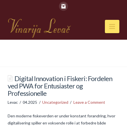
Nav
POČETNA
O NAMA
Naši kapaciteti
Digital Innovation i Fiskeri: Fordelen
ved PWA for Entusiaster og
VESTI
Professionelle
PIĆA
Levac
04.2025
Uncategorized
Leave a Comment
Vina
Den moderne fiskeverden er under konstant forandring, hvor
Rakije
digitalisering spiller en voksende rolle i at forbedre både