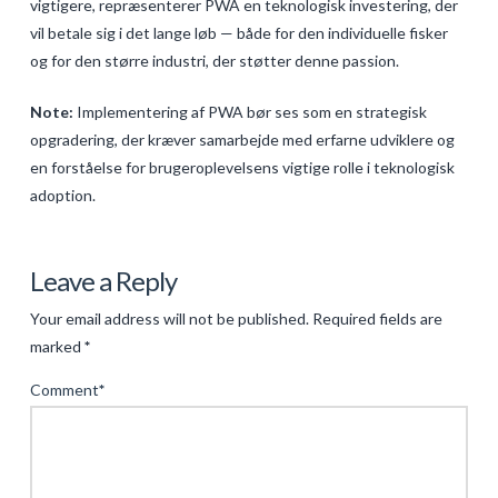
vigtigere, repræsenterer PWA en teknologisk investering, der
vil betale sig i det lange løb — både for den individuelle fisker
og for den større industri, der støtter denne passion.
Note:
Implementering af PWA bør ses som en strategisk
opgradering, der kræver samarbejde med erfarne udviklere og
en forståelse for brugeroplevelsens vigtige rolle i teknologisk
adoption.
Levac
Digital
Leave a Reply
Innovation
Your email address will not be published.
Required fields are
i
marked
*
Fiskeri:
Comment
*
Fordelen
ved
PWA