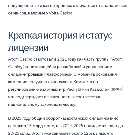
популярностью и как её процесс отличается от аналогичных
сервисов, например Volta Casino.
Краткая история и статус
лицензии
Atom Casino стартовал в 2021 году как часть группы “Atom
Gaming”, занимающейся разработкой и управлением
онлайн‑игровыми платформами.С момента основания
компания получила лицензию от Комитета по
регулированию азартных игр Республики Казахстан (КРАИ),
что подтверждает её законность и соответствие
национальному законодательству.
В 2023 году общий оборот казахстанских онлайн‑казино
составил 15 млрд тенге, а в 2024-2025 г.ожидается рост до
20-25 млрд. Atom уже занимает около 12% рынка, что