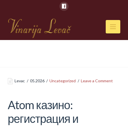
Nav
POČETNA
O NAMA
Naši kapaciteti
Levac
05.2026
Uncategorized
Leave a Comment
VESTI
PIĆA
Atom казино:
Vina
регистрация и
Rakije