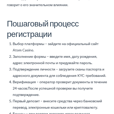
говорит о его значительном влиянии.
Пошаговый процесс
регистрации
Выбор платформы – зайдите на официальный сайт
Atom Casino.
Заполнение формы – введите имя, дату рождения,
адрес электронной почты и придумайте пароль.
Подтверждение личности – загрузите сканы паспорта и
адресного документа для соблюдения KYC‑требований.
Верификация – оператор проверит документы в течение
24 часов.После успешной проверки вы получите
подтверждение.
Первый депозит – внесите средства через банковский
перевод, электронные кошельки или криптовалюту.
Бонусы – при первом депозите игрок получает