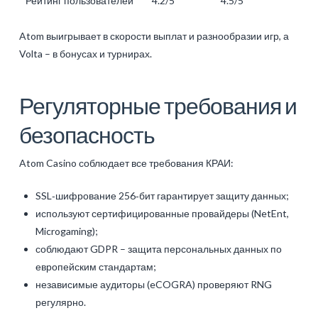
Рейтинг пользователей
4.2/5
4.5/5
Atom выигрывает в скорости выплат и разнообразии игр, а
Volta – в бонусах и турнирах.
Регуляторные требования и
безопасность
Atom Casino соблюдает все требования КРАИ:
SSL‑шифрование 256‑бит гарантирует защиту данных;
используют сертифицированные провайдеры (NetEnt,
Microgaming);
соблюдают GDPR – защита персональных данных по
европейским стандартам;
независимые аудиторы (eCOGRA) проверяют RNG
регулярно.