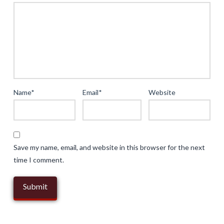
Name
*
Email
*
Website
Save my name, email, and website in this browser for the next
time I comment.