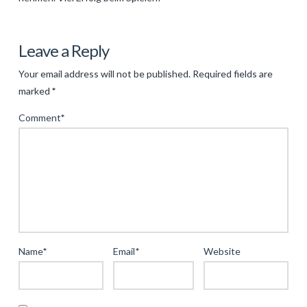
Levac
Was
Leave a Reply
tun,
Your email address will not be published.
Required fields are
wenn
marked
*
Sie
Comment
*
Probleme
mit
crownslots
casino
haben?
05.14.2025
Name
*
Email
*
Website