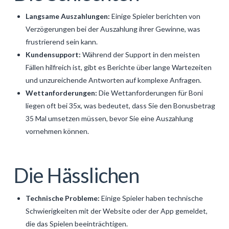
Langsame Auszahlungen:
Einige Spieler berichten von
Verzögerungen bei der Auszahlung ihrer Gewinne, was
frustrierend sein kann.
Kundensupport:
Während der Support in den meisten
Fällen hilfreich ist, gibt es Berichte über lange Wartezeiten
und unzureichende Antworten auf komplexe Anfragen.
Wettanforderungen:
Die Wettanforderungen für Boni
liegen oft bei 35x, was bedeutet, dass Sie den Bonusbetrag
35 Mal umsetzen müssen, bevor Sie eine Auszahlung
vornehmen können.
Die Hässlichen
Technische Probleme:
Einige Spieler haben technische
Schwierigkeiten mit der Website oder der App gemeldet,
die das Spielen beeinträchtigen.