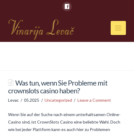
Nav
POČETNA
O NAMA
Naši kapaciteti
Was tun, wenn Sie Probleme mit
crownslots casino haben?
VESTI
Levac
05.2025
Uncategorized
Leave a Comment
PIĆA
Wenn Sie auf der Suche nach einem unterhaltsamen Online-
Vina
Casino sind, ist CrownSlots Casino eine beliebte Wahl. Doch
Rakije
wie bei jeder Plattform kann es auch hier zu Problemen