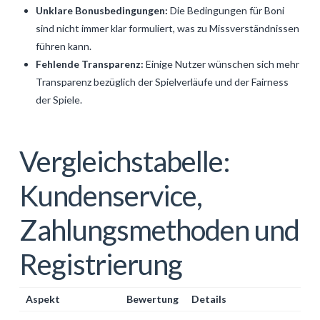
Unklare Bonusbedingungen:
Die Bedingungen für Boni
sind nicht immer klar formuliert, was zu Missverständnissen
führen kann.
Fehlende Transparenz:
Einige Nutzer wünschen sich mehr
Transparenz bezüglich der Spielverläufe und der Fairness
der Spiele.
Vergleichstabelle:
Kundenservice,
Zahlungsmethoden und
Registrierung
Aspekt
Bewertung
Details