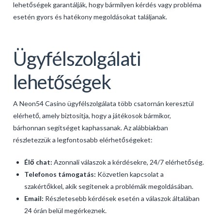
lehetőségek garantálják, hogy bármilyen kérdés vagy probléma
GALERIJA
esetén gyors és hatékony megoldásokat találjanak.
KONTAKT
SEARCH
Ügyfélszolgálati
lehetőségek
A Neon54 Casino ügyfélszolgálata több csatornán keresztül
elérhető, amely biztosítja, hogy a játékosok bármikor,
bárhonnan segítséget kaphassanak. Az alábbiakban
részletezzük a legfontosabb elérhetőségeket:
Élő chat:
Azonnali válaszok a kérdésekre, 24/7 elérhetőség.
Telefonos támogatás:
Közvetlen kapcsolat a
szakértőkkel, akik segítenek a problémák megoldásában.
Email:
Részletesebb kérdések esetén a válaszok általában
24 órán belül megérkeznek.