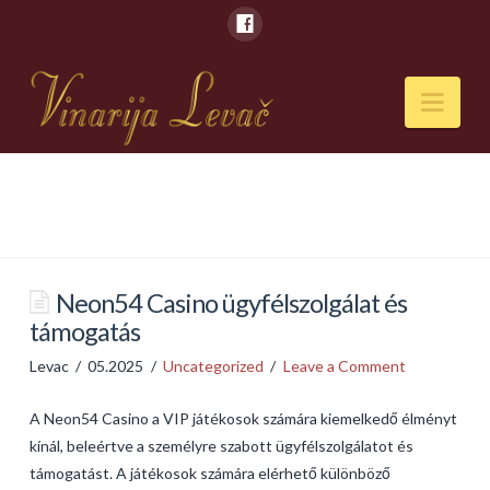
Nav
POČETNA
O NAMA
Naši kapaciteti
Neon54 Casino ügyfélszolgálat és
támogatás
VESTI
Levac
05.2025
Uncategorized
Leave a Comment
PIĆA
A Neon54 Casino a VIP játékosok számára kiemelkedő élményt
Vina
kínál, beleértve a személyre szabott ügyfélszolgálatot és
Rakije
támogatást. A játékosok számára elérhető különböző