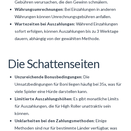
Gebühren verursachen, die den Gewinn schmälern.
Währungsumrechnungen:
Bei Einzahlungen in anderen
Währungen können Umrechnungsgebühren anfallen.
Wartezeiten bei Auszahlungen:
Während Einzahlungen
sofort erfolgen, können Auszahlungen bis zu 3 Werktage
dauern, abhängig von der gewählten Methode.
Die Schattenseiten
Unzureichende Bonusbedingungen:
Die
Umsatzbedingungen für Boni liegen häufig bei 35x, was für
viele Spieler eine Hürde darstellen kann.
Limitierte Auszahlungshöhen:
Es gibt monatliche Limits
für Auszahlungen, die für High Roller unattraktiv sein
können.
Unklarheiten bei den Zahlungsmethoden:
Einige
Methoden sind nur für bestimmte Länder verfügbar, was