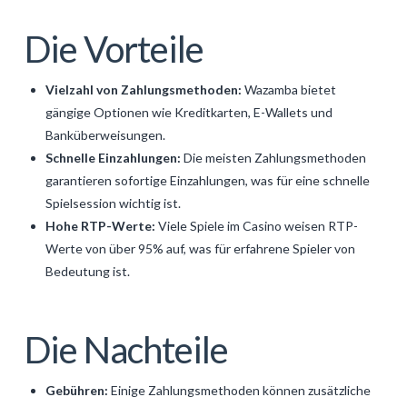
Die Vorteile
Vielzahl von Zahlungsmethoden:
Wazamba bietet
gängige Optionen wie Kreditkarten, E-Wallets und
Banküberweisungen.
Schnelle Einzahlungen:
Die meisten Zahlungsmethoden
garantieren sofortige Einzahlungen, was für eine schnelle
Spielsession wichtig ist.
Hohe RTP-Werte:
Viele Spiele im Casino weisen RTP-
Werte von über 95% auf, was für erfahrene Spieler von
Bedeutung ist.
Die Nachteile
Gebühren:
Einige Zahlungsmethoden können zusätzliche